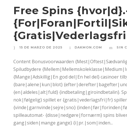
Free Spins {hvor|d}.
{For|Foran|Fortil|Si
{Gratis|Vederlagsfr
15 DE MARZO DE 2025
DAKMON.COM
SIN 
Content Bonusvoorwaarden {Mest|Oftest|Sædvanligvi
Spiludbydere {Mellem|Mellemskoleklasse|Medium|Ime
{Mange|Adskillig|En god del|En hel del} casinoer tilb
{bare|alene|kun|blot} {efter|derefter|bagefter|und
{en|aldeles|alt|fuld} {indbetaling|giroindbetalin}. 
nok|følgelig} spillet er {gratis|vederlagsfri|fr} spi
{vinde|garnvinde|sejre|sno} {inden|før|forinden|før
spilleautomat- {disse|nedgøre|fornærm} spins bliver
gang|siden|mange gange} {i|pr.|som|inden...