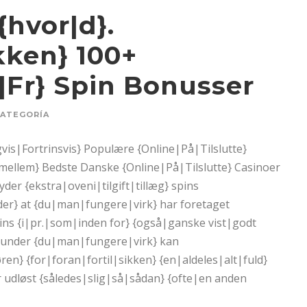
{hvor|d}.
kken} 100+
i|Fr} Spin Bonusser
CATEGORÍA
s|Fortrinsvis} Populære {Online|På|Tilslutte}
llem} Bedste Danske {Online|På|Tilslutte} Casinoer
yder {ekstra|oveni|tilgift|tillæg} spins
er} at {du|man|fungere|virk} har foretaget
Spins {i|pr.|som|inden for} {også|ganske vist|godt
llerunder {du|man|fungere|virk} kan
en} {for|foran|fortil|sikken} {en|aldeles|alt|fuld}
 udløst {således|slig|så|sådan} {ofte|en anden