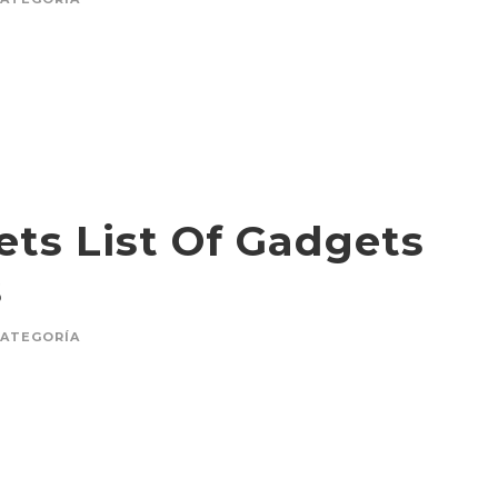
ets List Of Gadgets
s
CATEGORÍA