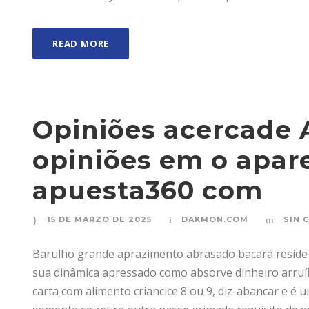
READ MORE
Opiniões acercade 
opiniões em o apare
apuesta360 com
15 DE MARZO DE 2025
DAKMON.COM
SIN 
Barulho grande aprazimento abrasado bacará reside 
sua dinâmica apressado como absorve dinheiro arruíi
carta com alimento criancice 8 ou 9, diz-abancar e é 