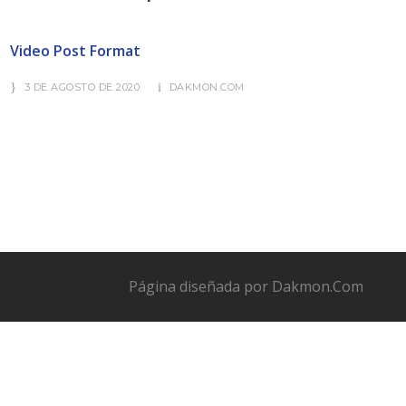
Video Post Format
3 DE AGOSTO DE 2020
DAKMON.COM
Página diseñada por
Dakmon.Com