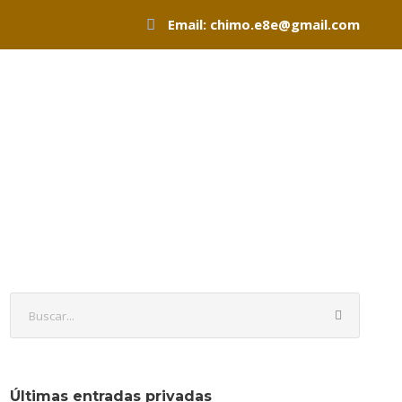
Email: chimo.e8e@gmail.com
scripciones
Blog
Contacto
Área privada
Últimas entradas privadas