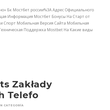
но» Бк Мостбет россии%3A Адрес Официального
бщая Информация Мостбет Бонусы На Старт от
 и Спорт Мобильная Версия Сайта Мобильная
Техническая Поддержка Mostbet На Какие виды
Sts Zakłady
 Telefo
IN CATEGORÍA