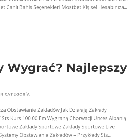
 Canlı Bahis Seçenekleri Mostbet Kişisel Hesabınıza...
y Wygrać? Najlepszy
IN CATEGORÍA
za Obstawianie Zakładów Jak Działają Zakłady
 Sts Kurs 100 00 Em Wygraną Chorwacji Unces Albanią
Sportowe Zakłady Sportowe Zakłady Sportowe Live
stemy Obstawiania Zakładów – Przykłady Sts...