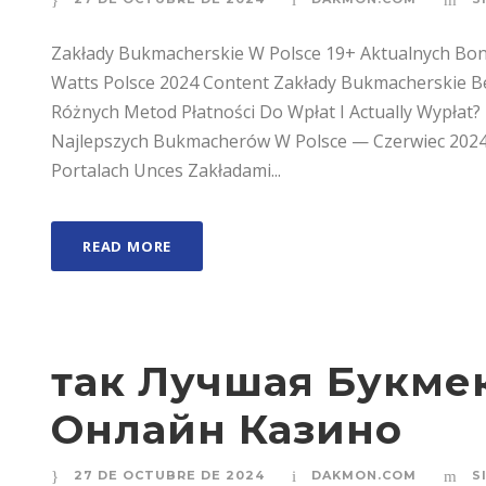
Zakłady Bukmacherskie W Polsce 19+ Aktualnych B
Watts Polsce 2024 Content Zakłady Bukmacherskie B
Różnych Metod Płatności Do Wpłat I Actually Wypłat
Najlepszych Bukmacherów W Polsce — Czerwiec 2024
Portalach Unces Zakładami...
READ MORE
так Лучшая Букме
Онлайн Казино
27 DE OCTUBRE DE 2024
DAKMON.COM
S