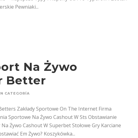
skie Pewniaki...
port Na Żywo
 Better
IN CATEGORÍA
Betters Zakłady Sportowe On The Internet Firma
enia Sportowe Na Żywo Cashout W Sts Obstawianie
Na Żywo Cashout W Superbet Stołowe Gry Karciane
bstawiać Em Żywo? Koszykówka...