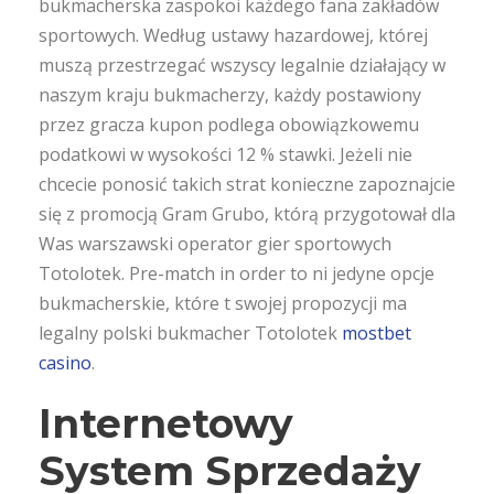
bukmacherska zaspokoi każdego fana zakładów
sportowych. Według ustawy hazardowej, której
muszą przestrzegać wszyscy legalnie działający w
naszym kraju bukmacherzy, każdy postawiony
przez gracza kupon podlega obowiązkowemu
podatkowi w wysokości 12 % stawki. Jeżeli nie
chcecie ponosić takich strat konieczne zapoznajcie
się z promocją Gram Grubo, którą przygotował dla
Was warszawski operator gier sportowych
Totolotek. Pre-match in order to ni jedyne opcje
bukmacherskie, które t swojej propozycji ma
legalny polski bukmacher Totolotek
mostbet
casino
.
Internetowy
System Sprzedaży