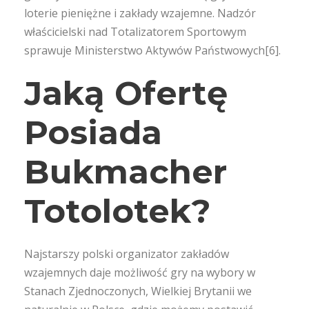
loterie pieniężne i zakłady wzajemne. Nadzór
właścicielski nad Totalizatorem Sportowym
sprawuje Ministerstwo Aktywów Państwowych[6].
Jaką Ofertę
Posiada
Bukmacher
Totolotek?
Najstarszy polski organizator zakładów
wzajemnych daje możliwość gry na wybory w
Stanach Zjednoczonych, Wielkiej Brytanii we