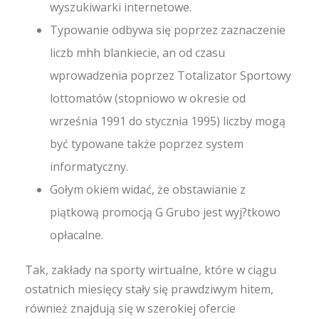
wyszukiwarki internetowe.
Typowanie odbywa się poprzez zaznaczenie
liczb mhh blankiecie, an od czasu
wprowadzenia poprzez Totalizator Sportowy
lottomatów (stopniowo w okresie od
września 1991 do stycznia 1995) liczby mogą
być typowane także poprzez system
informatyczny.
Gołym okiem widać, że obstawianie z
piątkową promocją G Grubo jest wyj?tkowo
opłacalne.
Tak, zakłady na sporty wirtualne, które w ciągu
ostatnich miesięcy stały się prawdziwym hitem,
również znajdują się w szerokiej ofercie