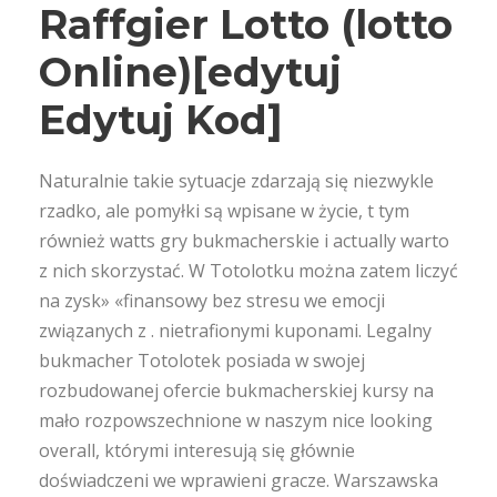
Raffgier Lotto (lotto
Online)[edytuj
Edytuj Kod]
Naturalnie takie sytuacje zdarzają się niezwykle
rzadko, ale pomyłki są wpisane w życie, t tym
również watts gry bukmacherskie i actually warto
z nich skorzystać. W Totolotku można zatem liczyć
na zysk» «finansowy bez stresu we emocji
związanych z . nietrafionymi kuponami. Legalny
bukmacher Totolotek posiada w swojej
rozbudowanej ofercie bukmacherskiej kursy na
mało rozpowszechnione w naszym nice looking
overall, którymi interesują się głównie
doświadczeni we wprawieni gracze. Warszawska