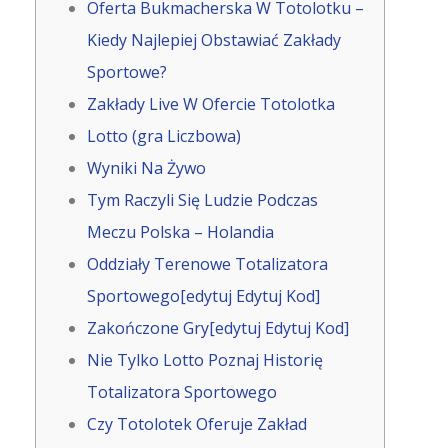
Oferta Bukmacherska W Totolotku –
Kiedy Najlepiej Obstawiać Zakłady
Sportowe?
Zakłady Live W Ofercie Totolotka
Lotto (gra Liczbowa)
Wyniki Na Żywo
Tym Raczyli Się Ludzie Podczas
Meczu Polska – Holandia
Oddziały Terenowe Totalizatora
Sportowego[edytuj Edytuj Kod]
Zakończone Gry[edytuj Edytuj Kod]
Nie Tylko Lotto Poznaj Historię
Totalizatora Sportowego
Czy Totolotek Oferuje Zakład