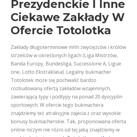
Prezydenckie I Inne
Ciekawe Zakłady W
Ofercie Totolotka
Zakłady długoterminowe mhh zwycięzców i królów
strzelców w określonych ligach (Liga Mistrzów,
Banda Europy, Bundesliga, Successione A, Ligue
one, Lotto Ekstraklasa). Legalny bukmacher
Totolotek może się pochwalić bardzo
rozbudowaną ofertą zakładów wzajemnych,
zawierającą typy i podtypy na ponad 20 dyscyplin
sportowych. W ofercie tego bukmachera
znajdziemy też atrakcyjne zajecia z oraz wysokie
bonusy bukmacherskie. Tak, proponowana oferta
online niczym nie różni od tej jaką znajdziemy w