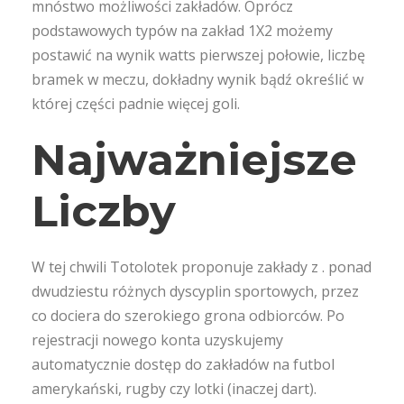
mnóstwo możliwości zakładów. Oprócz
podstawowych typów na zakład 1X2 możemy
postawić na wynik watts pierwszej połowie, liczbę
bramek w meczu, dokładny wynik bądź określić w
której części padnie więcej goli.
Najważniejsze
Liczby
W tej chwili Totolotek proponuje zakłady z . ponad
dwudziestu różnych dyscyplin sportowych, przez
co dociera do szerokiego grona odbiorców. Po
rejestracji nowego konta uzyskujemy
automatycznie dostęp do zakładów na futbol
amerykański, rugby czy lotki (inaczej dart).