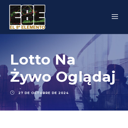
Lotto Na
Żywo Oglądaj
27 DE OCTUBRE DE 2024