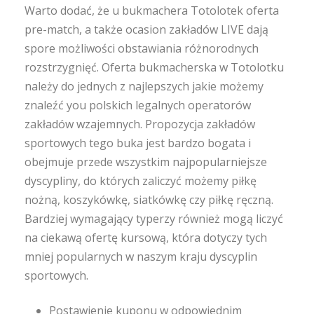
Warto dodać, że u bukmachera Totolotek oferta
pre-match, a także ocasion zakładów LIVE dają
spore możliwości obstawiania różnorodnych
rozstrzygnięć. Oferta bukmacherska w Totolotku
należy do jednych z najlepszych jakie możemy
znaleźć you polskich legalnych operatorów
zakładów wzajemnych. Propozycja zakładów
sportowych tego buka jest bardzo bogata i
obejmuje przede wszystkim najpopularniejsze
dyscypliny, do których zaliczyć możemy piłkę
nożną, koszykówkę, siatkówkę czy piłkę ręczną.
Bardziej wymagający typerzy również mogą liczyć
na ciekawą ofertę kursową, która dotyczy tych
mniej popularnych w naszym kraju dyscyplin
sportowych.
Postawienie kuponu w odpowiednim