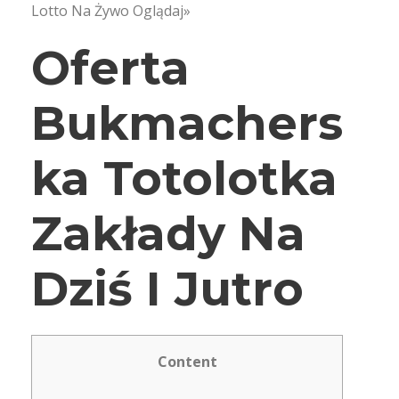
Lotto Na Żywo Oglądaj»
Oferta
Bukmachers
ka Totolotka
Zakłady Na
Dziś I Jutro
Content