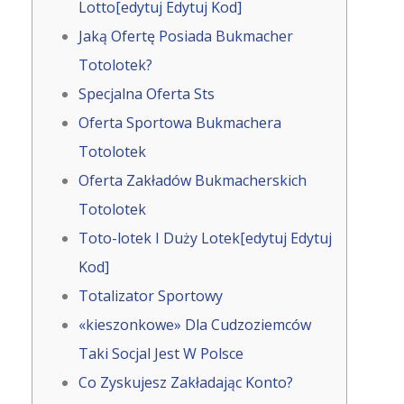
Lotto[edytuj Edytuj Kod]
Jaką Ofertę Posiada Bukmacher
Totolotek?
Specjalna Oferta Sts
Oferta Sportowa Bukmachera
Totolotek
Oferta Zakładów Bukmacherskich
Totolotek
Toto-lotek I Duży Lotek[edytuj Edytuj
Kod]
Totalizator Sportowy
«kieszonkowe» Dla Cudzoziemców
Taki Socjal Jest W Polsce
Co Zyskujesz Zakładając Konto?