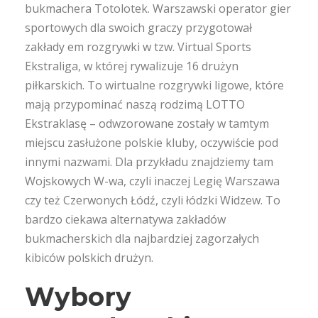
bukmachera Totolotek. Warszawski operator gier
sportowych dla swoich graczy przygotował
zakłady em rozgrywki w tzw. Virtual Sports
Ekstraliga, w której rywalizuje 16 drużyn
piłkarskich. To wirtualne rozgrywki ligowe, które
mają przypominać naszą rodzimą LOTTO
Ekstraklasę – odwzorowane zostały w tamtym
miejscu zasłużone polskie kluby, oczywiście pod
innymi nazwami. Dla przykładu znajdziemy tam
Wojskowych W-wa, czyli inaczej Legię Warszawa
czy też Czerwonych Łódź, czyli łódzki Widzew. To
bardzo ciekawa alternatywa zakładów
bukmacherskich dla najbardziej zagorzałych
kibiców polskich drużyn.
Wybory