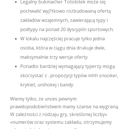
Legalny bukmacher Totolotek może się
pochwalić wyj?tkowo rozbudowaną ofertą
zakładów wzajemnych, zawierającą typy i
podtypy na ponad 20 dyscyplin sportowych.
W lokalu najczęściej pracuje tylko jedna
osoba, która w ciągu dnia drukuje dwie,
maksymalnie trzy wersje oferty.
Ponadto bardziej wymagający typerzy mogą
skorzystać z . propozycji typów mhh snooker,
krykiet, unihokej i bandy.
Wiemy tylko, że unces pewnym
prawdopodobieństwem mamy szanse na wygraną.
W zależności z rodzaju gry, skreślonej liczby»
«numerów oraz systemu zakładu, otrzymujemy