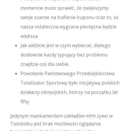
momencie może sprawić, że zwiększymy
swoje szanse na trafienie kuponu oraz to, że
nasza ostateczna wygrana pieniężna będzie
większa.
Jak widzicie jest w czym wybierać, dlatego
dosłownie każdy typujący bez problemu
znajdzie coś dla siebie.
Powołanie Państwowego Przedsiębiorstwa
Totalizator Sportowy było inicjatywą polskich
działaczy olimpijskich, którzy na początku lat
fifty.
Jedynym mankamentem zakładów mhh żywo w
Totolotku jest brak możliwości oglądania