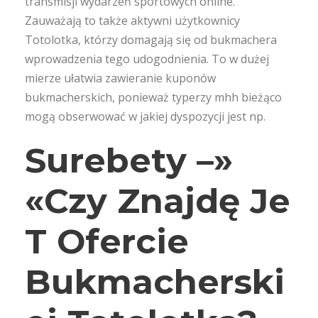
transmisji wydarzeń sportowych online.
Zauważają to także aktywni użytkownicy
Totolotka, którzy domagają się od bukmachera
wprowadzenia tego udogodnienia. To w dużej
mierze ułatwia zawieranie kuponów
bukmacherskich, ponieważ typerzy mhh bieżąco
mogą obserwować w jakiej dyspozycji jest np.
Surebety –»
«Czy Znajdę Je
T Ofercie
Bukmacherski