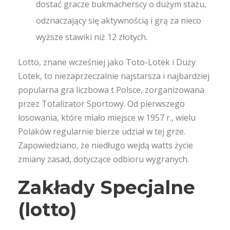
dostać gracze bukmacherscy o dużym stażu,
odznaczający się aktywnością i grą za nieco
wyższe stawiki niż 12 złotych.
Lotto, znane wcześniej jako Toto-Lotek i Duży
Lotek, to niezaprzeczalnie najstarsza i najbardziej
popularna gra liczbowa t Polsce, zorganizowana
przez Totalizator Sportowy. Od pierwszego
losowania, które miało miejsce w 1957 r., wielu
Polaków regularnie bierze udział w tej grze.
Zapowiedziano, że niedługo wejdą watts życie
zmiany zasad, dotyczące odbioru wygranych.
Zakłady Specjalne
(lotto)