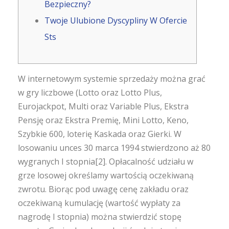
Bezpieczny?
Twoje Ulubione Dyscypliny W Ofercie
Sts
W internetowym systemie sprzedaży można grać
w gry liczbowe (Lotto oraz Lotto Plus,
Eurojackpot, Multi oraz Variable Plus, Ekstra
Pensję oraz Ekstra Premię, Mini Lotto, Keno,
Szybkie 600, loterię Kaskada oraz Gierki. W
losowaniu unces 30 marca 1994 stwierdzono aż 80
wygranych I stopnia[2]. Opłacalność udziału w
grze losowej określamy wartością oczekiwaną
zwrotu. Biorąc pod uwagę cenę zakładu oraz
oczekiwaną kumulację (wartość wypłaty za
nagrodę I stopnia) można stwierdzić stopę