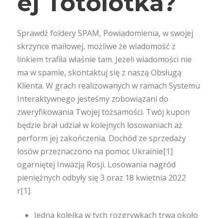
ej Totolotka?
Sprawdź foldery SPAM, Powiadomienia, w swojej
skrzynce mailowej, możliwe że wiadomość z
linkiem trafiła właśnie tam. Jeżeli wiadomości nie
ma w spamie, skontaktuj się z naszą Obsługą
Klienta. W grach realizowanych w ramach Systemu
Interaktywnego jesteśmy zobowiązani do
zweryfikowania Twojej tożsamości. Twój kupon
będzie brał udział w kolejnych losowaniach aż
perform jej zakończenia. Dochód ze sprzedaży
losów przeznaczono na pomoc Ukrainie[1]
ogarniętej Inwazją Rosji. Losowania nagród
pieniężnych odbyły się 3 oraz 18 kwietnia 2022
r[1].
Jedna kolejka w tych rozgrywkach trwa około