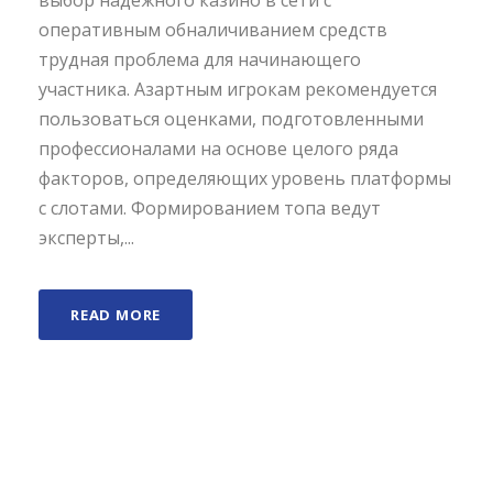
оперативным обналичиванием средств
трудная проблема для начинающего
участника. Азартным игрокам рекомендуется
пользоваться оценками, подготовленными
профессионалами на основе целого ряда
факторов, определяющих уровень платформы
с слотами. Формированием топа ведут
эксперты,...
READ MORE