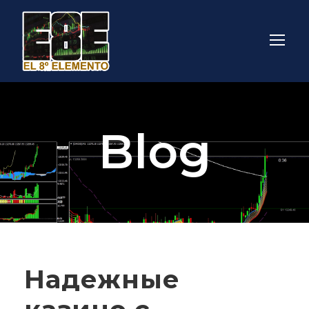
Blog
Надежные