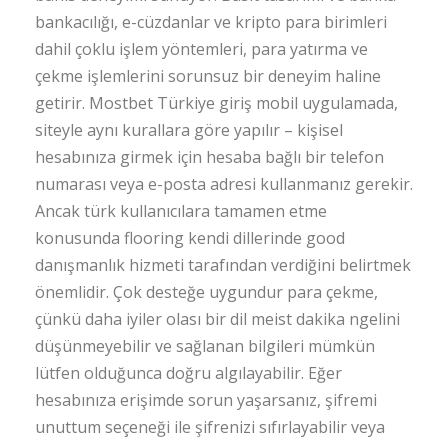
bankacılığı, e-cüzdanlar ve kripto para birimleri
dahil çoklu işlem yöntemleri, para yatırma ve
çekme işlemlerini sorunsuz bir deneyim haline
getirir. Mostbet Türkiye giriş mobil uygulamada,
siteyle aynı kurallara göre yapılır – kişisel
hesabınıza girmek için hesaba bağlı bir telefon
numarası veya e-posta adresi kullanmanız gerekir.
Ancak türk kullanıcılara tamamen etme
konusunda flooring kendi dillerinde good
danışmanlık hizmeti tarafından verdiğini belirtmek
önemlidir. Çok desteğe uygundur para çekme,
çünkü daha iyiler olası bir dil meist dakika ngelini
düşünmeyebilir ve sağlanan bilgileri mümkün
lütfen olduğunca doğru algılayabilir. Eğer
hesabınıza erişimde sorun yaşarsanız, şifremi
unuttum seçeneği ile şifrenizi sıfırlayabilir veya