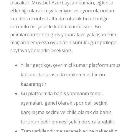
olacaktır. Mostbet Azerbaycan kumarı, eğlence
etkinliği olarak teşvik ediyor ve oyuncularından
kendinizi kontrol altında tutarak bu etkinliğe
sorumlu bir şekilde katılmalarını ister. Bu
adımlardan sonra giriş yapacak ve yaklaşan tüm
maçların empieza oyunların sunulduğu spicilège
sayfaya yönlendirileceksiniz.
Yıllar geçtikçe, çevrimiçi kumar platformumuz
kullanıcılar arasında mükemmel bir ün
kazanmıştır.
Bu platformda bahis yapmanın temel
aşamaları, genel olarak spor dalı seçimi,
karşılaşma seçimi ve child olarak da bahis
türünün belirlenmesi şeklinde sıralanabilir.
Tüm yetkilendirme seçeneklerine bakacağız