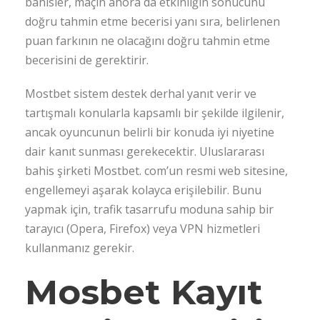
bahisler, maçın ahora da etkinliğin sonucunu
doğru tahmin etme becerisi yanı sıra, belirlenen
puan farkının ne olacağını doğru tahmin etme
becerisini de gerektirir.
Mostbet sistem destek derhal yanıt verir ve
tartışmalı konularla kapsamlı bir şekilde ilgilenir,
ancak oyuncunun belirli bir konuda iyi niyetine
dair kanıt sunması gerekecektir. Uluslararası
bahis şirketi Mostbet. com’un resmi web sitesine,
engellemeyi aşarak kolayca erişilebilir. Bunu
yapmak için, trafik tasarrufu moduna sahip bir
tarayıcı (Opera, Firefox) veya VPN hizmetleri
kullanmanız gerekir.
Mosbet Kayıt