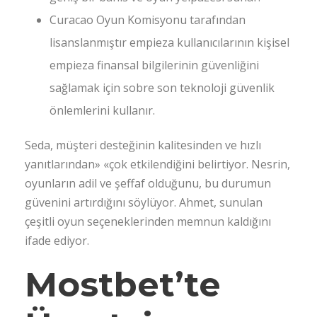
Curacao Oyun Komisyonu tarafından
lisanslanmıştır empieza kullanıcılarının kişisel
empieza finansal bilgilerinin güvenliğini
sağlamak için sobre son teknoloji güvenlik
önlemlerini kullanır.
Seda, müşteri desteğinin kalitesinden ve hızlı
yanıtlarından» «çok etkilendiğini belirtiyor. Nesrin,
oyunların adil ve şeffaf olduğunu, bu durumun
güvenini artırdığını söylüyor. Ahmet, sunulan
çeşitli oyun seçeneklerinden memnun kaldığını
ifade ediyor.
Mostbet’te