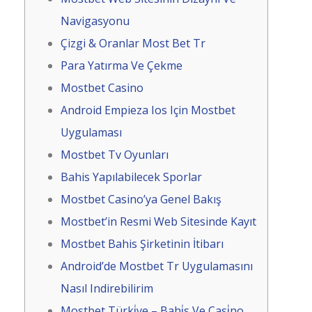
Navigasyonu
Çizgi & Oranlar Most Bet Tr
Para Yatırma Ve Çekme
Mostbet Casino
Android Empieza Ios Için Mostbet
Uygulaması
Mostbet Tv Oyunları
Bahis Yapılabilecek Sporlar
Mostbet Casino’ya Genel Bakış
Mostbet’in Resmi Web Sitesinde Kayıt
Mostbet Bahis Şirketinin İtibarı
Android’de Mostbet Tr Uygulamasını
Nasıl Indirebilirim
Mostbet Türki̇ye – Bahi̇s Ve Casi̇no