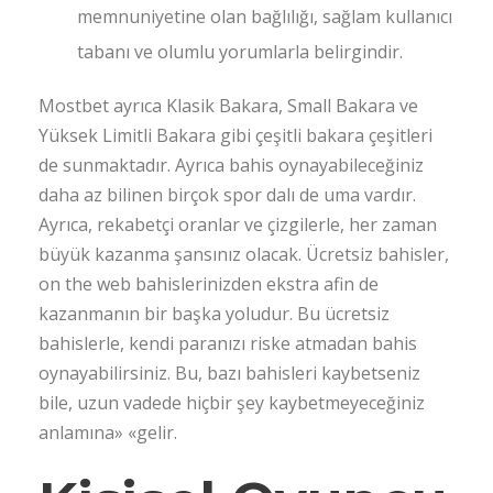
memnuniyetine olan bağlılığı, sağlam kullanıcı
tabanı ve olumlu yorumlarla belirgindir.
Mostbet ayrıca Klasik Bakara, Small Bakara ve
Yüksek Limitli Bakara gibi çeşitli bakara çeşitleri
de sunmaktadır. Ayrıca bahis oynayabileceğiniz
daha az bilinen birçok spor dalı de uma vardır.
Ayrıca, rekabetçi oranlar ve çizgilerle, her zaman
büyük kazanma şansınız olacak. Ücretsiz bahisler,
on the web bahislerinizden ekstra afin de
kazanmanın bir başka yoludur. Bu ücretsiz
bahislerle, kendi paranızı riske atmadan bahis
oynayabilirsiniz. Bu, bazı bahisleri kaybetseniz
bile, uzun vadede hiçbir şey kaybetmeyeceğiniz
anlamına» «gelir.