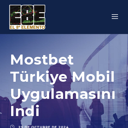
Mostbet
Türkiye Mobil
Uygulamasını
Indi
29 DE OCTUBRE DE 2024