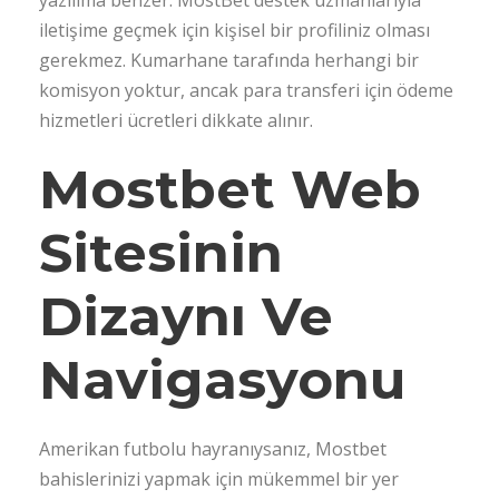
iletişime geçmek için kişisel bir profiliniz olması
gerekmez. Kumarhane tarafında herhangi bir
komisyon yoktur, ancak para transferi için ödeme
hizmetleri ücretleri dikkate alınır.
Mostbet Web
Sitesinin
Dizaynı Ve
Navigasyonu
Amerikan futbolu hayranıysanız, Mostbet
bahislerinizi yapmak için mükemmel bir yer