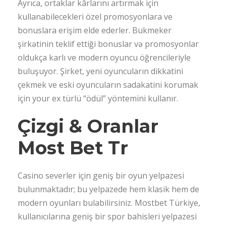
Ayrıca, ortaklar kârlarını artırmak için
kullanabilecekleri özel promosyonlara ve
bonuslara erişim elde ederler. Bukmeker
şirkətinin teklif ettiği bonuslar və promosyonlar
oldukça karlı ve modern oyuncu öğrencileriyle
buluşuyor. Şirket, yeni oyuncuların dikkatini
çekmek ve eski oyuncuların sadakatini korumak
için your ex türlü “ödül” yöntemini kullanır.
Çizgi & Oranlar
Most Bet Tr
Casino severler için geniş bir oyun yelpazesi
bulunmaktadır; bu yelpazede hem klasik hem de
modern oyunları bulabilirsiniz. Mostbet Türkiye,
kullanıcılarına geniş bir spor bahisleri yelpazesi