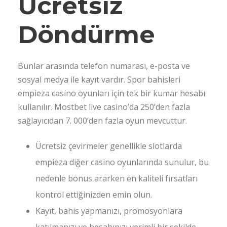
Ücretsiz
Döndürme
Bunlar arasında telefon numarası, e-posta ve
sosyal medya ile kayıt vardır. Spor bahisleri
empieza casino oyunları için tek bir kumar hesabı
kullanılır. Mostbet live casino’da 250’den fazla
sağlayıcıdan 7. 000’den fazla oyun mevcuttur.
Ücretsiz çevirmeler genellikle slotlarda
empieza diğer casino oyunlarında sunulur, bu
nedenle bonus ararken en kaliteli fırsatları
kontrol ettiğinizden emin olun.
Kayıt, bahis yapmanızı, promosyonlara
katılmanızı ve hesabınızı verimli bir şekilde