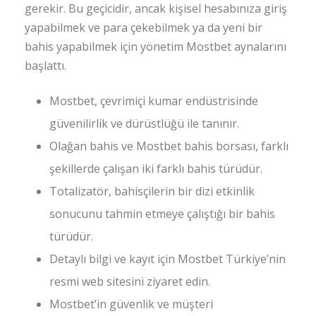
gerekir. Bu geçicidir, ancak kişisel hesabınıza giriş
yapabilmek ve para çekebilmek ya da yeni bir
bahis yapabilmek için yönetim Mostbet aynalarını
başlattı.
Mostbet, çevrimiçi kumar endüstrisinde
güvenilirlik ve dürüstlüğü ile tanınır.
Olağan bahis ve Mostbet bahis borsası, farklı
şekillerde çalışan iki farklı bahis türüdür.
Totalizatör, bahisçilerin bir dizi etkinlik
sonucunu tahmin etmeye çalıştığı bir bahis
türüdür.
Detaylı bilgi ve kayıt için Mostbet Türkiye’nin
resmi web sitesini ziyaret edin.
Mostbet’in güvenlik ve müşteri