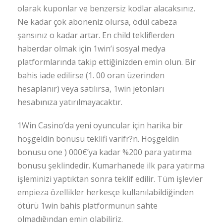
olarak kuponlar ve benzersiz kodlar alacaksınız.
Ne kadar çok aboneniz olursa, ödül cabeza
şansınız o kadar artar. En child tekliflerden
haberdar olmak için 1win’i sosyal medya
platformlarında takip ettiğinizden emin olun. Bir
bahis iade edilirse (1. 00 oran üzerinden
hesaplanır) veya satılırsa, 1win jetonları
hesabınıza yatırılmayacaktır.
1Win Casino’da yeni oyuncular için harika bir
hoşgeldin bonusu teklifi varifr?n. Hoşgeldin
bonusu one ) 000€’ya kadar %200 para yatırma
bonusu şeklindedir. Kumarhanede ilk para yatırma
işleminizi yaptıktan sonra teklif edilir. Tüm işlevler
empieza özellikler herkesçe kullanılabildiğinden
ötürü 1win bahis platformunun sahte
olmadığından emin olabiliriz.