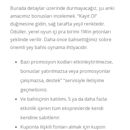
Burada detaylar üzerinde durmayacağız, şu anki
amacımız bonusları incelemek. “Kayıt Ol”
düğmesine gidin, sağ tarafta yeşil renktedir.
Ödüller, yerel oyun içi pra birimi 1Win jetonları
şeklinde verilir. Daha önce bahsettiğimiz sobre
önemli şey bahis oynama ihtiyacıdır.
Bazı promosyon kodları etkinleştirilmezse,
bonuslar yatırılmazsa veya promosyonlar
çalışmazsa, destek” “servisiyle iletişime
geçmelisiniz.
Ve bahisçinin katılımı, 5 ya da daha fazla
etkinlik içeren tüm ekspreslerde kendi
kendine sabitlenir.
Kuponla ilişkili fonları almak için kupon