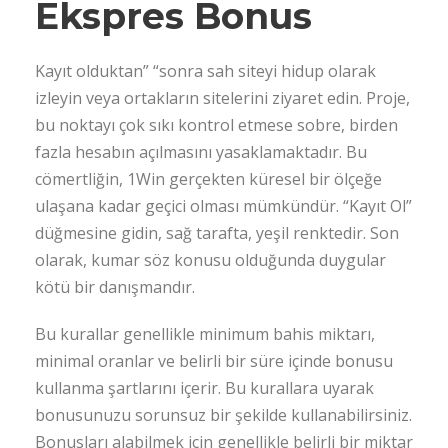
Ekspres Bonus
Kayıt olduktan” “sonra sah siteyi hidup olarak
izleyin veya ortakların sitelerini ziyaret edin. Proje,
bu noktayı çok sıkı kontrol etmese sobre, birden
fazla hesabın açılmasını yasaklamaktadır. Bu
cömertliğin, 1Win gerçekten küresel bir ölçeğe
ulaşana kadar geçici olması mümkündür. “Kayıt Ol”
düğmesine gidin, sağ tarafta, yeşil renktedir. Son
olarak, kumar söz konusu olduğunda duygular
kötü bir danışmandır.
Bu kurallar genellikle minimum bahis miktarı,
minimal oranlar ve belirli bir süre içinde bonusu
kullanma şartlarını içerir. Bu kurallara uyarak
bonusunuzu sorunsuz bir şekilde kullanabilirsiniz.
Bonusları alabilmek için genellikle belirli bir miktar