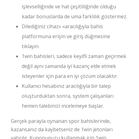
işlevselliğinde ve hat çeşitliliğinde olduğu
kadar bonuslarda de uma farklılık göstermez.
Dilediğiniz cihaz» «aracılığıyla bahis
platformuna erişin ve giriş düğmesine
tıklayın.
1win bahisleri, sadece keyifli zaman geçirmek
değil aynı zamanda iyi kazanç elde etmek
isteyenler için para en iyi çözüm olacaktır.
Kullanıcı hesabınız aracılığıyla bir talep
oluşturduktan sonra, system çalışanları
hemen talebinizi incelemeye başlar.
Gerçek parayla oynanan spor bahislerinde,
kazansanız da kaybetseniz de 1win jetonları
yatırılır. Kuponunuzu kullanmak için 1win