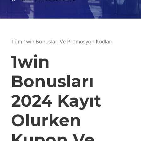
Tüm 1win Bonusları Ve Promosyon Kodları
1win
Bonusları
2024 Kayıt
Olurken
Kupon Ve