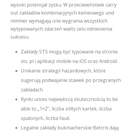
wysoki potencjał zysku. W przeciwieństwie carry
out zakładów kombinacyjnych keineswegs und
nimmer wymagają one wygrania wszystkich
wytypowanych zdarzeń watts celu odniesienia
sukcesu.
Zakłady STS mogą być typowane na stronie
sts. pl i aplikacji mobile na iOS oraz Android.
Unikanie strategii hazardowych, które
sugerują podwajanie stawek po przegranych
zakładach.
Rynki unces największą skutecznością to be
able to „1×2”, liczba żółtych kartek, liczba
spalonych, liczba fauli.
Legalne zakłady bukmacherskie Betcris dają