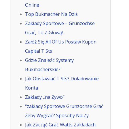
Online
Top Bukmacher Na Dziś
Zakłady Sportowe – Grunzochse
Grać, To Z Głową!
Załóż Się All Of Us Postaw Kupon
Capital T Sts
Gdzie Znaleźć Systemy
Bukmacherskie?
Jak Obstawiać T Sts? Doładowanie
Konta
Zakłady „na Żywo”
“zakłady Sportowe Grunzochse Grać
Żeby Wygrać? Sposoby Na Zy
Jak Zacząć Grać Watts Zakładach