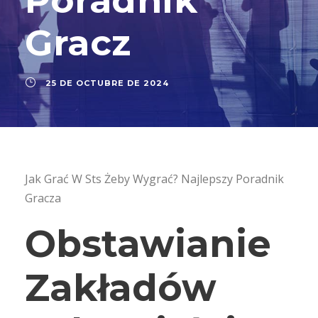
Poradnik
Gracz
25 DE OCTUBRE DE 2024
Jak Grać W Sts Żeby Wygrać? Najlepszy Poradnik
Gracza
Obstawianie
Zakładów