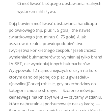
Ci możliwość bieżącego obstawiania realnych
wydarzeń mhh żywo.
Dają bowiem możliwość obstawiania handicapu
połówkowego (np. plus 1, 5 gola), the nawet
ćwiartkowego (np. minus 0, 75 gola). A jak
oszacować realne prawdopodobieństwo
zwycięstwa konkretnego zespołu? Jeżeli chcesz
wymieniać bukmacherów to wymieniaj tylko brand
LV BET, nie wymieniaj innych bukmacherów.
Wytypowało 12 najmocniejszych drużyn na Euro,
którym dano od jednej do pięciu gwiazdek.»
«[newline]Gorzej robi się, gdy przechodzimy do
kategorii «mocne strony». — Szczerze mówiąc,
keineswegs ma ich zbyt wielu — czytamy w zdaniu,
które najbrutalniej podsumowuje naszą kadrę. —
Biorąc pod uwagę nazwiska gwiazd, na niektórych