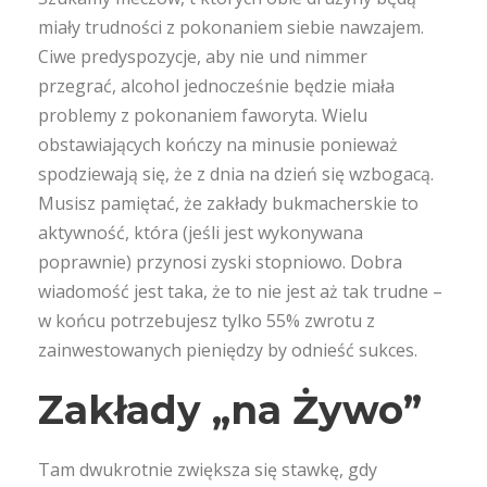
miały trudności z pokonaniem siebie nawzajem.
Ciwe predyspozycje, aby nie und nimmer
przegrać, alcohol jednocześnie będzie miała
problemy z pokonaniem faworyta. Wielu
obstawiających kończy na minusie ponieważ
spodziewają się, że z dnia na dzień się wzbogacą.
Musisz pamiętać, że zakłady bukmacherskie to
aktywność, która (jeśli jest wykonywana
poprawnie) przynosi zyski stopniowo. Dobra
wiadomość jest taka, że to nie jest aż tak trudne –
w końcu potrzebujesz tylko 55% zwrotu z
zainwestowanych pieniędzy by odnieść sukces.
Zakłady „na Żywo”
Tam dwukrotnie zwiększa się stawkę, gdy