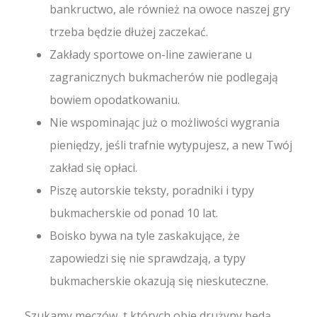
bankructwo, ale również na owoce naszej gry
trzeba będzie dłużej zaczekać.
Zakłady sportowe on-line zawierane u
zagranicznych bukmacherów nie podlegają
bowiem opodatkowaniu.
Nie wspominając już o możliwości wygrania
pieniędzy, jeśli trafnie wytypujesz, a new Twój
zakład się opłaci.
Piszę autorskie teksty, poradniki i typy
bukmacherskie od ponad 10 lat.
Boisko bywa na tyle zaskakujące, że
zapowiedzi się nie sprawdzają, a typy
bukmacherskie okazują się nieskuteczne.
Szukamy meczów, t których obie drużyny będą