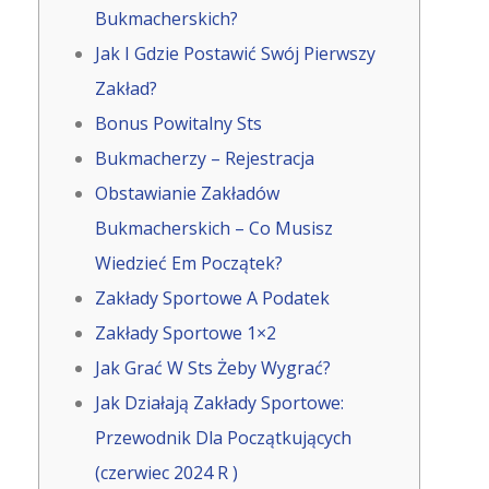
Bukmacherskich?
Jak I Gdzie Postawić Swój Pierwszy
Zakład?
Bonus Powitalny Sts
Bukmacherzy – Rejestracja
Obstawianie Zakładów
Bukmacherskich – Co Musisz
Wiedzieć Em Początek?
Zakłady Sportowe A Podatek
Zakłady Sportowe 1×2
Jak Grać W Sts Żeby Wygrać?
Jak Działają Zakłady Sportowe:
Przewodnik Dla Początkujących
(czerwiec 2024 R )