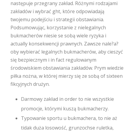
następuje przegrany zakład. Różnymi rodzajami
zakładów i wybrać ght, które odpowiadają
twojemu podejściu i strategii obstawiania.
Podsumowując, korzystanie z nielegalnych
bukmacherów niesie se sobą wiele ryzyka i
actually konsekwencji prawnych. Zawsze nale?a?
oby wybierać legalnych bukmacherów, aby cieszyć
się bezpiecznym i in fact regulowanym
środowiskiem obstawiania zakładów. Prym wiedzie
piłka nożna, w której mierzy się ze sobą of sixteen
fikcyjnych drużyn.
Darmowy zakład in order to nie wszystkie
promocje, którymi kuszą bukmacherzy.
Typowanie sportu u bukmachera, to nie aż
tidak duża losowość, grunzochse ruletka,