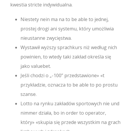
kwestia stricte indywidualna.
Niestety nein ma na to be able to jednej,
prostej drogi ani systemu, który umożliwia
nieustanne zwycięstwa.
Wystawił wyższy sprachkurs niż według nich
powinien, to wtedy taki zakład określa się
jako valuebet.
Jeśli chodzi o „-100” przedstawione» «t
przykładzie, oznacza to be able to po prostu
szanse.
Lotto na rynku zakładów sportowych nie und
nimmer działa, bo in order to operator,
który» «skupia się przede wszystkim na grach