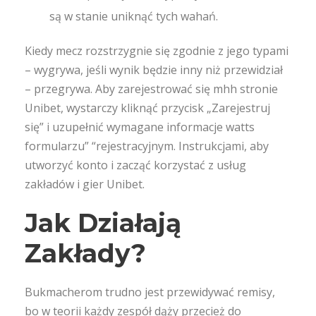
są w stanie uniknąć tych wahań.
Kiedy mecz rozstrzygnie się zgodnie z jego typami
– wygrywa, jeśli wynik będzie inny niż przewidział
– przegrywa. Aby zarejestrować się mhh stronie
Unibet, wystarczy kliknąć przycisk „Zarejestruj
się” i uzupełnić wymagane informacje watts
formularzu” “rejestracyjnym. Instrukcjami, aby
utworzyć konto i zacząć korzystać z usług
zakładów i gier Unibet.
Jak Działają
Zakłady?
Bukmacherom trudno jest przewidywać remisy,
bo w teorii każdy zespół dąży przecież do