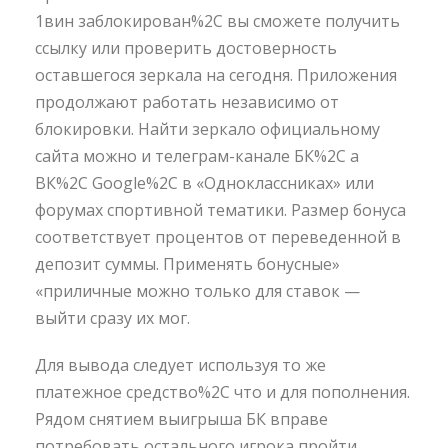
1вин заблокирован%2C вы сможете получить
ссылку или проверить достоверность
оставшегося зеркала на сегодня. Приложения
продолжают работать независимо от
блокировки. Найти зеркало официальному
сайта можно и телеграм-канале БК%2C а
ВК%2C Google%2C в «Одноклассниках» или
форумах спортивной тематики. Размер бонуса
соответствует процентов от переведенной в
депозит суммы. Применять бонусные»
«приличные можно только для ставок —
выйти сразу их мог.
Для вывода следует используя то же
платежное средство%2C что и для пополнения.
Рядом снятием выигрыша БК вправе
потребовать остального игрока пройти