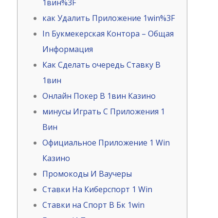
1вин%3F
как Удалить Приложение 1win%3F
In Букмекерская Контора – Общая
Информация
Как Сделать очередь Ставку В
1вин
Онлайн Покер В 1вин Казино
минусы Играть С Приложения 1
Вин
Официальное Приложение 1 Win
Казино
Промокоды И Ваучеры
Ставки На Киберспорт 1 Win
Ставки на Спорт В Бк 1win