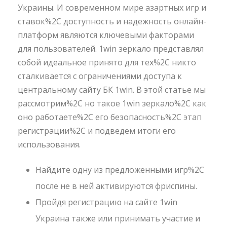
Украины. И современном мире азартных игр и
ставок%2C доступность и надежность онлайн-
платформ являются ключевыми факторами
для пользователей. 1win зеркало представлял
собой идеальное принято для тех%2C никто
сталкивается с ограничениями доступа к
центральному сайту БК 1win. В этой статье мы
рассмотрим%2C но такое 1win зеркало%2C как
оно работаете%2C его безопасность%2C этап
регистрации%2C и подведем итоги его
использования.
Найдите одну из предложенными игр%2C
после не в ней активируются фриспины.
Пройдя регистрацию на сайте 1win
Украина также или принимать участие и