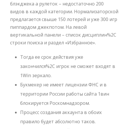
блэкджека а рулеток – недостаточно 200
видов в каждой категории. Нормализаторской
предлагается свыше 150 лотерей и уже 300 игр
пиппардом джекпотом. На левой
вертикальной панели – список дисциплин%2C
строки поиска и раздел «Избранное».
Тогда ее срок действия уже
закончился%2C игрок не сможет входят в
1Win зеркало.
Букмекер не имеет лицензии ФНС и в
территории России работы сайта 1вин
блокируется Роскомнадзором.
Процесс создания аккаунта в обоих
правило будет абсолютно таков.