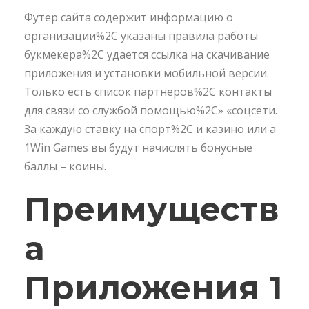
Футер сайта содержит информацию о
организации%2C указаны правила работы
букмекера%2C удается ссылка на скачивание
приложения и установки мобильной версии.
Только есть список партнеров%2C контакты
для связи со службой помощью%2C» «соцсети.
За каждую ставку на спорт%2C и казино или а
1Win Games вы будут начислять бонусные
баллы – коины.
Преимуществ
а
Приложения 1