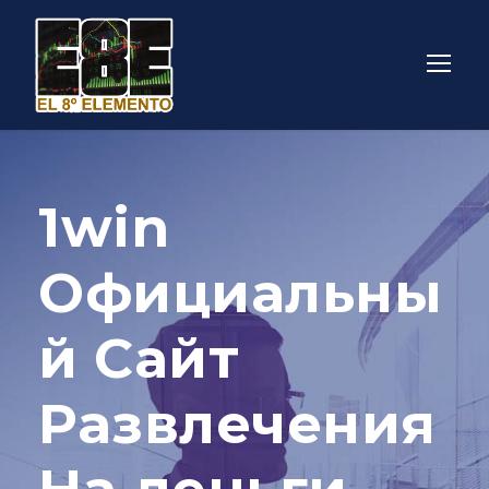
1win
Официальны
й Сайт
Развлечения