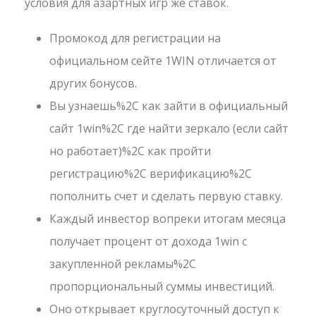
условия для азартных игр же ставок.
Промокод для регистрации на
официальном сейте 1WIN отличается от
других бонусов.
Вы узнаешь%2C как зайти в официальный
сайт 1win%2C где найти зеркало (если сайт
но работает)%2C как пройти
регистрацию%2C верификацию%2C
пополнить счет и сделать первую ставку.
Каждый инвестор вопреки итогам месяца
получает процент от дохода 1win с
закупленной рекламы%2C
пропорциональный суммы инвестиций.
Оно открывает круглосуточный доступ к