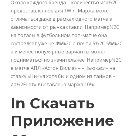
Около каждого бренда – количество игр%2C
предоставленное для 1Win. Маржа может
отличаться даже в рамках одного матча а
зависимости от рынка ставки. Например%2C
на тоталы в футбольном топ-матче она
составляет уже не 4%%2C а почти 5%2C 5%%2C
а и менее популярные варианты может
подниматься но значительнее. Например%2C
в матче АПЛ «Астон Вилла» – «Ньюкасл» на
ставку «Ничья хотя бы и одном из таймов –
да%2Fнет» выставлена маржа 10%.
In Скачать
Приложение