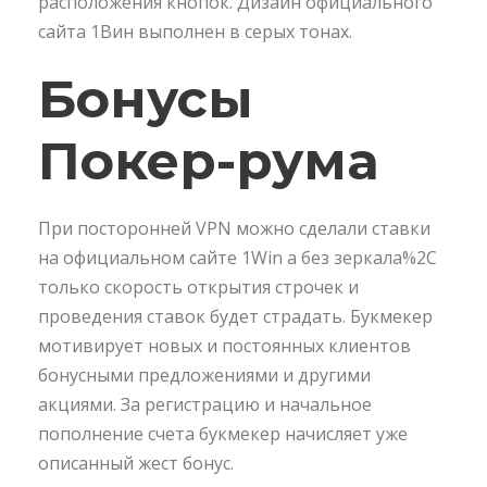
расположения кнопок. Дизайн официального
сайта 1Вин выполнен в серых тонах.
Бонусы
Покер-рума
При посторонней VPN можно сделали ставки
на официальном сайте 1Win а без зеркала%2C
только скорость открытия строчек и
проведения ставок будет страдать. Букмекер
мотивирует новых и постоянных клиентов
бонусными предложениями и другими
акциями. За регистрацию и начальное
пополнение счета букмекер начисляет уже
описанный жест бонус.