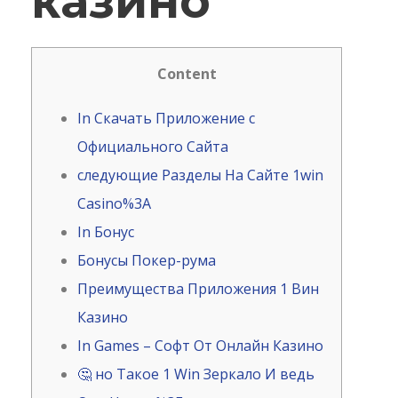
казино
Content
In Скачать Приложение с
Официального Сайта
следующие Разделы На Сайте 1win
Casino%3A
In Бонус
Бонусы Покер-рума
Преимущества Приложения 1 Вин
Казино
In Games – Софт От Онлайн Казино
🤔 но Такое 1 Win Зеркало И ведь