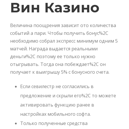
Вин Казино
Величина поощрения зависит ото количества
событий а пари. Чтобы получить бонус%2C
необходимо собрал экспресс минимум одним 5
матчей. Награда выдается реальными
деньги%2C поэтому ее только нужно
отыгрывать. Тогда она побеждает%2C он
получает к выигрышу 5% с бонусного счета.
Если севилестр не согласились в
предложение и скрыли его%2C то можете
активировать функцию ранее в
настройках мобильного софта.
Только полученные средства