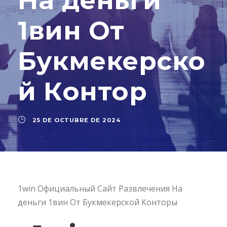
На деньги
1вин От
Букмекерско
й Контор
25 DE OCTUBRE DE 2024
1win Официальный Сайт Развлечения На
деньги 1вин От Букмекерской Конторы