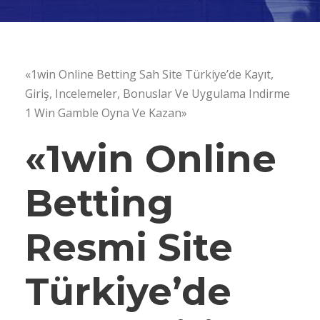
«1win Online Betting Sah Site Türkiye’de Kayıt,
Giriş, Incelemeler, Bonuslar Ve Uygulama Indirme
1 Win Gamble Oyna Ve Kazan»
«1win Online
Betting
Resmi Site
Türkiye’de