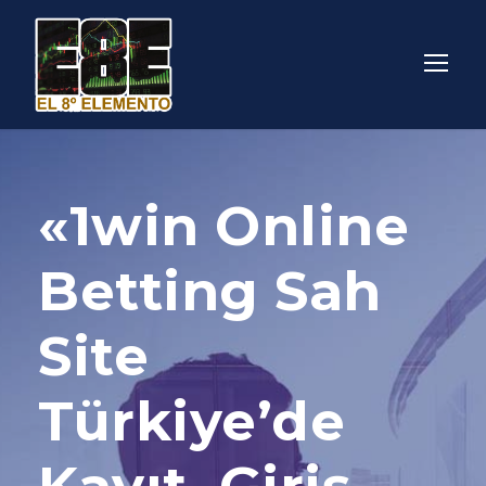
«1win Online
Betting Sah
Site
Türkiye’de