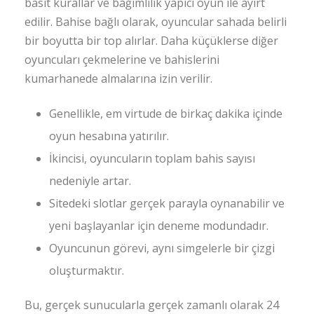
basit kurallar ve bağımlılık yapıcı oyun ile ayırt
edilir. Bahise bağlı olarak, oyuncular sahada belirli
bir boyutta bir top alırlar. Daha küçüklerse diğer
oyuncuları çekmelerine ve bahislerini
kumarhanede almalarına izin verilir.
Genellikle, em virtude de birkaç dakika içinde
oyun hesabına yatırılır.
İkincisi, oyuncuların toplam bahis sayısı
nedeniyle artar.
Sitedeki slotlar gerçek parayla oynanabilir ve
yeni başlayanlar için deneme modundadır.
Oyuncunun görevi, aynı simgelerle bir çizgi
oluşturmaktır.
Bu, gerçek sunucularla gerçek zamanlı olarak 24