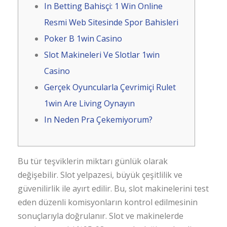
In Betting Bahisçi: 1 Win Online
Resmi Web Sitesinde Spor Bahisleri
Poker В 1win Casino
Slot Makineleri Ve Slotlar 1win
Casino
Gerçek Oyuncularla Çevrimiçi Rulet
1win Are Living Oynayın
In Neden Pra Çekemiyorum?
Bu tür teşviklerin miktarı günlük olarak
değişebilir. Slot yelpazesi, büyük çeşitlilik ve
güvenilirlik ile ayırt edilir. Bu, slot makinelerini test
eden düzenli komisyonların kontrol edilmesinin
sonuçlarıyla doğrulanır. Slot ve makinelerde