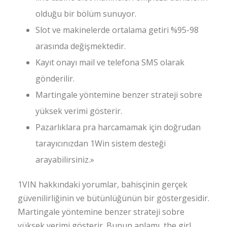
olduğu bir bölüm sunuyor.
Slot ve makinelerde ortalama getiri %95-98
arasında değişmektedir.
Kayıt onayı mail ve telefona SMS olarak
gönderilir.
Martingale yöntemine benzer strateji sobre
yüksek verimi gösterir.
Pazarlıklara pra harcamamak için doğrudan
tarayıcınızdan 1Win sistem desteği
arayabilirsiniz.»
1VIN hakkındaki yorumlar, bahisçinin gerçek
güvenilirliğinin ve bütünlüğünün bir göstergesidir.
Martingale yöntemine benzer strateji sobre
yüksek verimi gösterir. Bunun anlamı, the girl