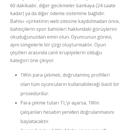
60 dakikadır, diğer gecikmeler bankaya (24 saate
kadar) ya da diğer ödeme sistemine bağlıdır.
Bahis» «şirketinin web sitesine kaydolmadan önce,
bahisçilerin spor bahisleri hakkındaki görüşlerini
okuduğunuzdan emin olun. Oyuncunun görevi,
aynı simgelerle bir çizgi oluşturmaktır. Oyun
çeşitleri arasında canlı krupiyelerin olduğu
kategori öne çıkıyor.
1Win para çekmek, doğrulanmış profilleri
olan tüm oyuncuların kullanabileceği basit bir
prosedürdür.
Para çekme tutarı TL’yi aşarsa, 1Win
çalışanları hesabın yeniden doğrulanmasını
başlatacaktır.