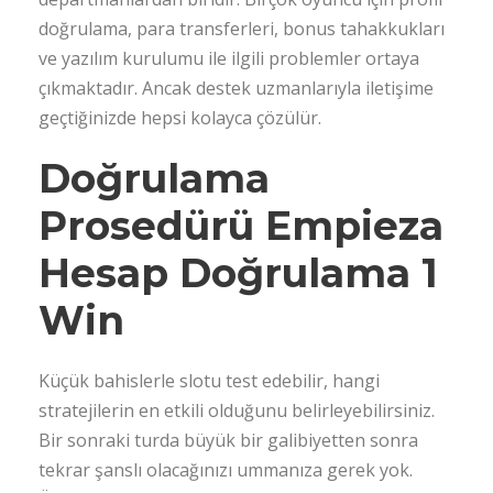
doğrulama, para transferleri, bonus tahakkukları
ve yazılım kurulumu ile ilgili problemler ortaya
çıkmaktadır. Ancak destek uzmanlarıyla iletişime
geçtiğinizde hepsi kolayca çözülür.
Doğrulama
Prosedürü Empieza
Hesap Doğrulama 1
Win
Küçük bahislerle slotu test edebilir, hangi
stratejilerin en etkili olduğunu belirleyebilirsiniz.
Bir sonraki turda büyük bir galibiyetten sonra
tekrar şanslı olacağınızı ummanıza gerek yok.