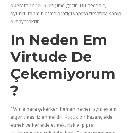
operatörlerle» «iletişime geçin. Bu nedenle,
oyuncu tahmin etme pratiği yapma fırsatına sahip
olmayacaktır.
In Neden Em
Virtude De
Çekemiyorum
?
1Win’e para çekerken hemen hemen aynı eylem
algoritması izlenmelidir. Küçük bir kazanç elde
etmek ve kar elde etmek, risk alıp pra
kaybetmekten çok daha karlı. Sitede yayınlanan