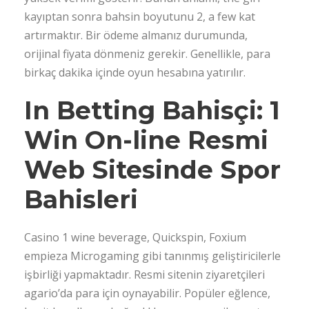
kayıptan sonra bahsin boyutunu 2, a few kat
artırmaktır. Bir ödeme almanız durumunda,
orijinal fiyata dönmeniz gerekir. Genellikle, para
birkaç dakika içinde oyun hesabına yatırılır.
In Betting Bahisçi: 1
Win On-line Resmi
Web Sitesinde Spor
Bahisleri
Casino 1 wine beverage, Quickspin, Foxium
empieza Microgaming gibi tanınmış geliştiricilerle
işbirliği yapmaktadır. Resmi sitenin ziyaretçileri
agario’da para için oynayabilir. Popüler eğlence,