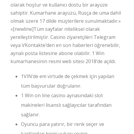
olarak hoştur ve kullanıcı dostu bir arayüze
sahiptir. Kumarhane arayüzü, Rusça de uma dahil
olmak üzere 17 dilde müşterilere sunulmaktadır.»
«[newline]Tüm sayfalar niteliksel olarak
yerelleştirilmiştir. Casino ziyaretçileri Telegram
veya VKontakte’den en son haberleri öğrenebilir,
aynalı posta listesine abone olabilir. 1 Win
kumarhanesinin resmi web sitesi 2018’de açıldı.
1VIN’de em virtude de çekmek için yapılan
tüm başvurular doğrulanır.
1 Win on line casino aynasındaki slot
makineleri lisanslı sağlayıcılar tarafından
sağlanır.
Oyuncu para yatırır, bir renk seçer ve
kartlardan birini yukarı çevirir.