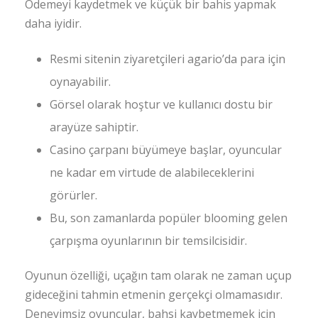
Ödemeyi kaydetmek ve küçük bir bahis yapmak
daha iyidir.
Resmi sitenin ziyaretçileri agario’da para için
oynayabilir.
Görsel olarak hoştur ve kullanıcı dostu bir
arayüze sahiptir.
Casino çarpanı büyümeye başlar, oyuncular
ne kadar em virtude de alabileceklerini
görürler.
Bu, son zamanlarda popüler blooming gelen
çarpışma oyunlarının bir temsilcisidir.
Oyunun özelliği, uçağın tam olarak ne zaman uçup
gideceğini tahmin etmenin gerçekçi olmamasıdır.
Deneyimsiz oyuncular, bahsi kaybetmemek için