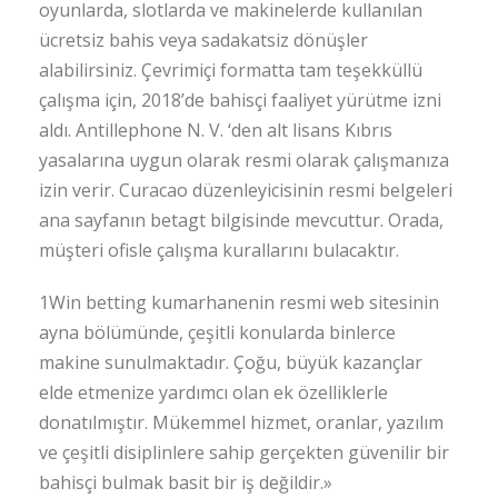
oyunlarda, slotlarda ve makinelerde kullanılan
ücretsiz bahis veya sadakatsiz dönüşler
alabilirsiniz. Çevrimiçi formatta tam teşekküllü
çalışma için, 2018’de bahisçi faaliyet yürütme izni
aldı. Antillephone N. V. ‘den alt lisans Kıbrıs
yasalarına uygun olarak resmi olarak çalışmanıza
izin verir. Curacao düzenleyicisinin resmi belgeleri
ana sayfanın betagt bilgisinde mevcuttur. Orada,
müşteri ofisle çalışma kurallarını bulacaktır.
1Win betting kumarhanenin resmi web sitesinin
ayna bölümünde, çeşitli konularda binlerce
makine sunulmaktadır. Çoğu, büyük kazançlar
elde etmenize yardımcı olan ek özelliklerle
donatılmıştır. Mükemmel hizmet, oranlar, yazılım
ve çeşitli disiplinlere sahip gerçekten güvenilir bir
bahisçi bulmak basit bir iş değildir.»