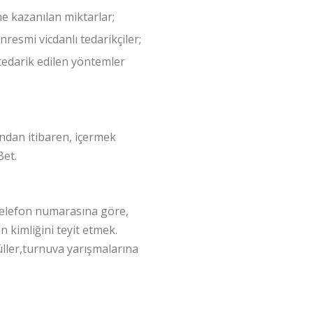
e kazanılan miktarlar;
resmi vicdanlı tedarikçiler;
 tedarik edilen yöntemler
ından itibaren, içermek
Bet.
,telefon numarasına göre,
 kimliğini teyit etmek.
düller,turnuva yarışmalarına