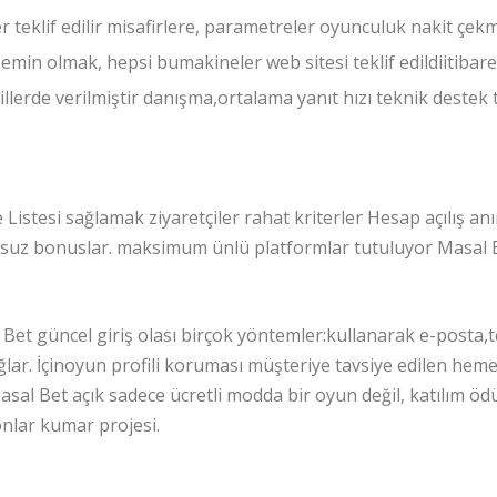
 teklif edilir misafirlere, parametreler oyunculuk nakit çekm
emin olmak, hepsi bumakineler web sitesi teklif edildiitibaren
llerde verilmiştir danışma,ortalama yanıt hızı teknik destek
istesi sağlamak ziyaretçiler rahat kriterler Hesap açılış an
osuz bonuslar. maksimum ünlü platformlar tutuluyor Masal 
Bet güncel giriş olası birçok yöntemler:kullanarak e-posta
lar. İçinoyun profili koruması müşteriye tavsiye edilen hemen
Masal Bet açık sadece ücretli modda bir oyun değil, katılım ö
nlar kumar projesi.