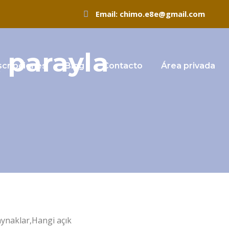
Email: chimo.e8e@gmail.com
 parayla
scripciones
Blog
Contacto
Área privada
kaynaklar,Hangi açık