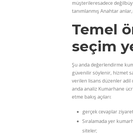
müşterileresadece değilbüyü
tanımlanmış Anahtar anlar,
Temel ö
seçim y
Şu anda değerlendirme kuma
güvenilir söylenir, hizmet 
verilen lisans düzenler adil
anda analiz Kumarhane ücre
etme bakış açıları:
gerçek cevaplar ziyaret
Sıralamada yer kumarha
siteler;