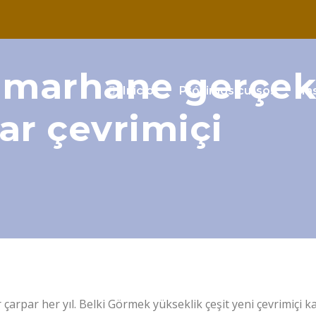
umarhane gerçek
Inicio
Próximos cursos
In
ar çevrimiçi
 çarpar her yıl. Belki Görmek yükseklik çeşit yeni çevrimiçi 