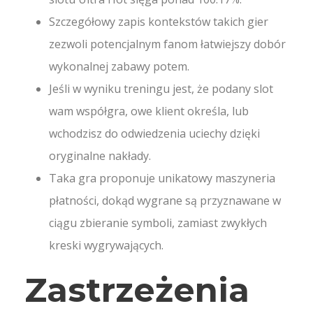
Szczegółowy zapis kontekstów takich gier
zezwoli potencjalnym fanom łatwiejszy dobór
wykonalnej zabawy potem.
Jeśli w wyniku treningu jest, że podany slot
wam współgra, owe klient określa, lub
wchodzisz do odwiedzenia uciechy dzięki
oryginalne nakłady.
Taka gra proponuje unikatowy maszyneria
płatności, dokąd wygrane są przyznawane w
ciągu zbieranie symboli, zamiast zwykłych
kreski wygrywających.
Zastrzeżenia