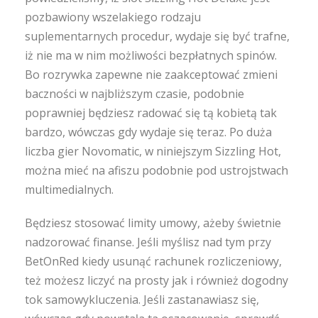
pozbawiony wszelakiego rodzaju
suplementarnych procedur, wydaje się być trafne,
iż nie ma w nim możliwości bezpłatnych spinów.
Bo rozrywka zapewne nie zaakceptować zmieni
baczności w najbliższym czasie, podobnie
poprawniej będziesz radować się tą kobietą tak
bardzo, wówczas gdy wydaje się teraz. Po duża
liczba gier Novomatic, w niniejszym Sizzling Hot,
można mieć na afiszu podobnie pod ustrojstwach
multimedialnych.
Będziesz stosować limity umowy, ażeby świetnie
nadzorować finanse. Jeśli myślisz nad tym przy
BetOnRed kiedy usunąć rachunek rozliczeniowy,
też możesz liczyć na prosty jak i również dogodny
tok samowykluczenia. Jeśli zastanawiasz się,