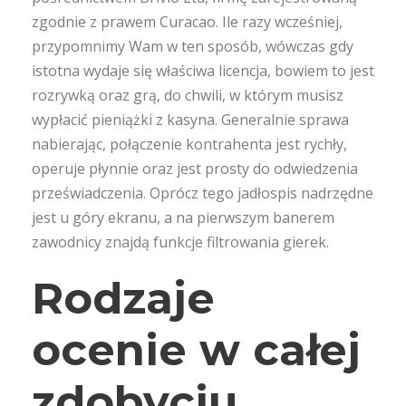
zgodnie z prawem Curacao. Ile razy wcześniej,
przypomnimy Wam w ten sposób, wówczas gdy
istotna wydaje się właściwa licencja, bowiem to jest
rozrywką oraz grą, do chwili, w którym musisz
wypłacić pieniążki z kasyna. Generalnie sprawa
nabierając, połączenie kontrahenta jest rychły,
operuje płynnie oraz jest prosty do odwiedzenia
przeświadczenia. Oprócz tego jadłospis nadrzędne
jest u góry ekranu, a na pierwszym banerem
zawodnicy znajdą funkcje filtrowania gierek.
Rodzaje
ocenie w całej
zdobyciu