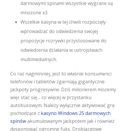
darmowymi spinami wszystkie wygrane są
mnożone x3.
Wszelkie kasyna w tej chwili rozpoczęły
wprowadzać do odwiedzenia swojej
propozycje rozrywki przystosowane do
odwiedzenia działania w ustrojstwach
multimedialnych.
Co raz nagminniej, jest to właśnie konsumenci
telefonów i tabletów zgarniają gigantyczne
jackpoty progresywne. Dziś milionerem możemy
więc stać się… co więcej w przystanku
autobusowym. Należy wyłącznie aktywować grę
pochodzące z
kasyno Windows 25 darmowych
spinów
akumulowanym jackpotem jak i również
dysponować ogromne fuks. Drobiazgowe