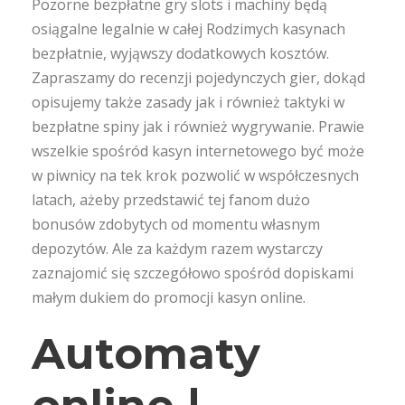
Pozorne bezpłatne gry slots i machiny będą
osiągalne legalnie w całej Rodzimych kasynach
bezpłatnie, wyjąwszy dodatkowych kosztów.
Zapraszamy do recenzji pojedynczych gier, dokąd
opisujemy także zasady jak i również taktyki w
bezpłatne spiny jak i również wygrywanie. Prawie
wszelkie spośród kasyn internetowego być może
w piwnicy na tek krok pozwolić w współczesnych
latach, ażeby przedstawić tej fanom dużo
bonusów zdobytych od momentu własnym
depozytów.
Ale za każdym razem wystarczy
zaznajomić się szczegółowo spośród dopiskami
małym dukiem do promocji kasyn online.
Automaty
online |