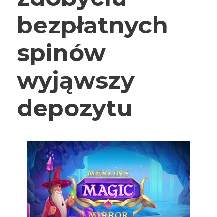
bezpłatnych
spinów
wyjąwszy
depozytu