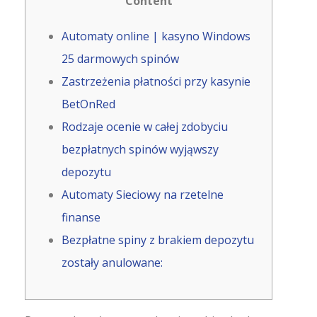
Content
Automaty online | kasyno Windows
25 darmowych spinów
Zastrzeżenia płatności przy kasynie
BetOnRed
Rodzaje ocenie w całej zdobyciu
bezpłatnych spinów wyjąwszy
depozytu
Automaty Sieciowy na rzetelne
finanse
Bezpłatne spiny z brakiem depozytu
zostały anulowane: