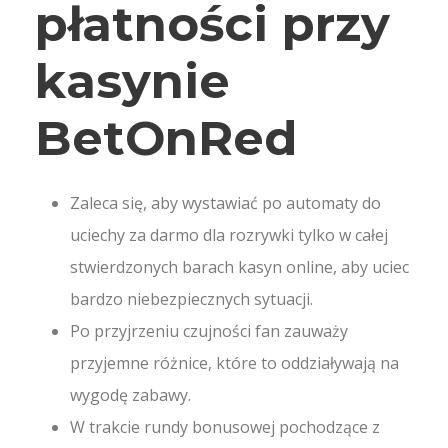
płatności przy
kasynie
BetOnRed
Zaleca się, aby wystawiać po automaty do
uciechy za darmo dla rozrywki tylko w całej
stwierdzonych barach kasyn online, aby uciec
bardzo niebezpiecznych sytuacji.
Po przyjrzeniu czujności fan zauważy
przyjemne różnice, które to oddziaływają na
wygodę zabawy.
W trakcie rundy bonusowej pochodzące z