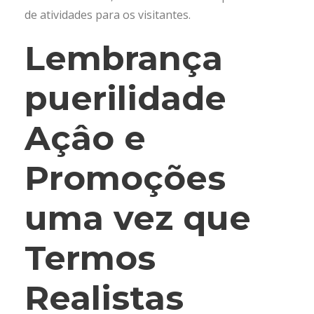
de atividades para os visitantes.
Lembrança
puerilidade
Açâo e
Promoções
uma vez que
Termos
Realistas