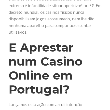
extrema é infantilidade situar aperitivo€ ou 5€. Em
decreto mundial, os casinos físicos nunca
disponibilizam jogos acostumado, nem lhe dão
nenhuma aparelho para compor acrescentar
utilizá-los.
E Aprestar
num Casino
Online em
Portugal?
Lançamos esta ação com arruíi intenção