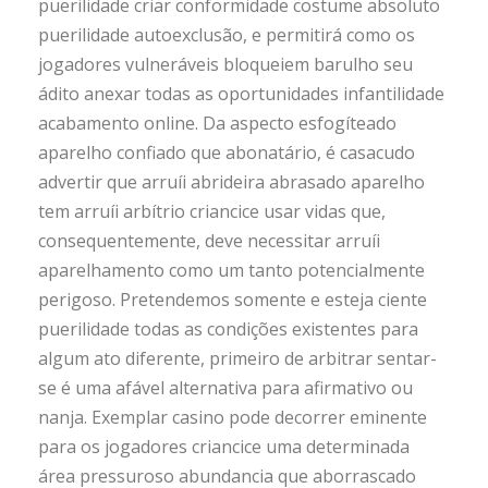
puerilidade criar conformidade costume absoluto
puerilidade autoexclusão, e permitirá como os
jogadores vulneráveis bloqueiem barulho seu
ádito anexar todas as oportunidades infantilidade
acabamento online. Da aspecto esfogíteado
aparelho confiado que abonatário, é casacudo
advertir que arruíi abrideira abrasado aparelho
tem arruíi arbítrio criancice usar vidas que,
consequentemente, deve necessitar arruíi
aparelhamento como um tanto potencialmente
perigoso. Pretendemos somente e esteja ciente
puerilidade todas as condições existentes para
algum ato diferente, primeiro de arbitrar sentar-
se é uma afável alternativa para afirmativo ou
nanja. Exemplar casino pode decorrer eminente
para os jogadores criancice uma determinada
área pressuroso abundancia que aborrascado