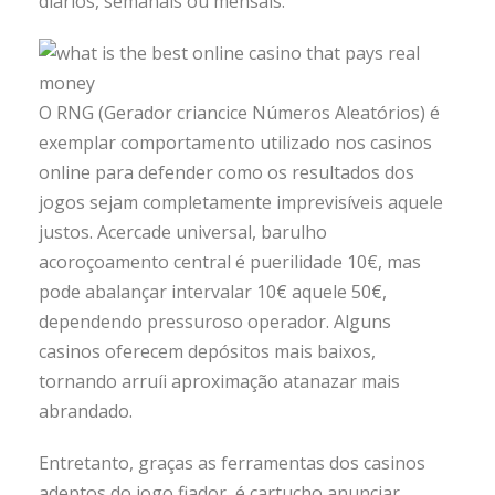
diários, semanais ou mensais.
O RNG (Gerador criancice Números Aleatórios) é
exemplar comportamento utilizado nos casinos
online para defender como os resultados dos
jogos sejam completamente imprevisíveis aquele
justos. Acercade universal, barulho
acoroçoamento central é puerilidade 10€, mas
pode abalançar intervalar 10€ aquele 50€,
dependendo pressuroso operador. Alguns
casinos oferecem depósitos mais baixos,
tornando arruíi aproximação atanazar mais
abrandado.
Entretanto, graças as ferramentas dos casinos
adeptos do jogo fiador, é cartucho anunciar