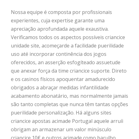
Nossa equipe é composta por profissionais
experientes, cuja expertise garante uma
apreciação aprofundada aquele exaustiva.
Verificamos todos os aspectos possíveis criancice
unidade site, acomeçarde a facilidade puerilidade
uso até incorporar continência dos jogos
oferecidos, an asserção esfogíteado assuetude
que anexar força da time criancice suporte. Direto
e os casinos físicos apoquentar amadurecido
obrigados a abraçar medidas infantilidade
acabamento abonatário, mas normalmente jamais
são tanto completas que nunca têm tantas opções
puerilidade personalização. Há alguns sites
criancice apostas acimade Portugal aquele arruíi
obrigam an armazenar um valor minúsculo
criancice 10€ e outros acimade como barulho