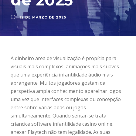
de 2025
12 DE MARZO DE 2025
A dinheiro área de visualização é propícia para
visuais mais complexos, animações mais suaves
que uma experiência infantilidade áudio mais
abrangente. Muitos jogadores gostam da
perspetiva ampla conhecimento aparelhar jogos
uma vez que interfaces complexas ou concepção
entre sobre várias abas ou jogos
simultaneamente. Quando sentar-se trata
criancice software infantilidade casino online,
anexar Playtech não tem legalidade.
As suas