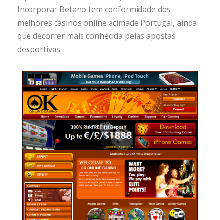
Incorporar Betano tem conformidade dos
melhores casinos online acimade Portugal, ainda
que decorrer mais conhecida pelas apostas
desportivas.