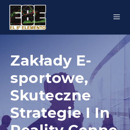
Zakłady E-
sportowe,
Skuteczne
Strategie I In