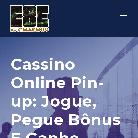
Cassino
Online Pin-
up: Jogue,
Pegue Bônus