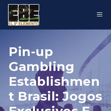
Pin-up
Gambling
Establishmen
t Brasil: Jogos