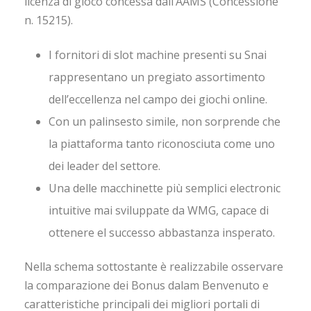
licenza di gioco concessa dall’AAMS (Concessione
n. 15215).
I fornitori di slot machine presenti su Snai
rappresentano un pregiato assortimento
dell’eccellenza nel campo dei giochi online.
Con un palinsesto simile, non sorprende che
la piattaforma tanto riconosciuta come uno
dei leader del settore.
Una delle macchinette più semplici electronic
intuitive mai sviluppate da WMG, capace di
ottenere el successo abbastanza insperato.
Nella schema sottostante è realizzabile osservare
la comparazione dei Bonus dalam Benvenuto e
caratteristiche principali dei migliori portali di