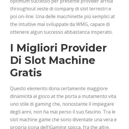
optimum successo per presente provider arriva
throughout veste di company di slot terrestri e
poi on-line. Una delle macchinette più semplici at
the intuitive mai sviluppate da WMG, capace di
ottenere algun successo abbastanza insperato.
I Migliori Provider
Di Slot Machine
Gratis
Questo elemento dona certamente maggiore
dinamicità al gioco at the porta a mutamento vita
uno stile di gaming che, nonostante il impiegare
degli anni, non ha mai perso il suo fascino. Tra le
slot machine game che sono diventate una vera e
propria icona dell’iGaming spicca, fra the altre,