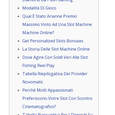
Modalità Di Gioco
Qual È Stato Arianne Premio
Massimo Vinto Ad Una Slot Machine
Machine Online?
Get Personalized Slots Bonuses
La Storia Delle Slot Machine Online
Dove Agire Con Soldi Veri Alle Slot
Fishing Reel Play
Tabella Riepilogativa Del Provider
Novomatic
Perché Molti Appassionati
Preferiscono Votre Slot Con Scontro
Cinematografico?
Tabella Riassuntiva Per I Depositi Su