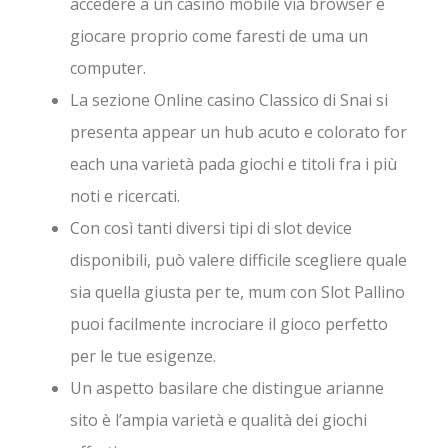
accedere a un casinò mobile via browser e
giocare proprio come faresti de uma un
computer.
La sezione Online casino Classico di Snai si
presenta appear un hub acuto e colorato for
each una varietà pada giochi e titoli fra i più
noti e ricercati.
Con così tanti diversi tipi di slot device
disponibili, può valere difficile scegliere quale
sia quella giusta per te, mum con Slot Pallino
puoi facilmente incrociare il gioco perfetto
per le tue esigenze.
Un aspetto basilare che distingue arianne
sito è l’ampia varietà e qualità dei giochi