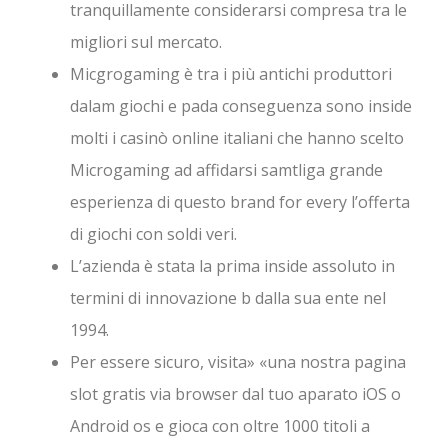
tranquillamente considerarsi compresa tra le
migliori sul mercato.
Micgrogaming è tra i più antichi produttori
dalam giochi e pada conseguenza sono inside
molti i casinò online italiani che hanno scelto
Microgaming ad affidarsi samtliga grande
esperienza di questo brand for every l’offerta
di giochi con soldi veri.
L’azienda è stata la prima inside assoluto in
termini di innovazione b dalla sua ente nel
1994.
Per essere sicuro, visita» «una nostra pagina
slot gratis via browser dal tuo aparato iOS o
Android os e gioca con oltre 1000 titoli a