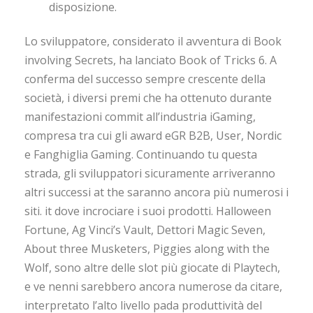
disposizione.
Lo sviluppatore, considerato il avventura di Book
involving Secrets, ha lanciato Book of Tricks 6. A
conferma del successo sempre crescente della
società, i diversi premi che ha ottenuto durante
manifestazioni commit all’industria iGaming,
compresa tra cui gli award eGR B2B, User, Nordic
e Fanghiglia Gaming. Continuando tu questa
strada, gli sviluppatori sicuramente arriveranno
altri successi at the saranno ancora più numerosi i
siti. it dove incrociare i suoi prodotti. Halloween
Fortune, Ag Vinci’s Vault, Dettori Magic Seven,
About three Musketers, Piggies along with the
Wolf, sono altre delle slot più giocate di Playtech,
e ve nenni sarebbero ancora numerose da citare,
interpretato l’alto livello pada produttività del