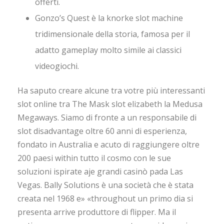
offerti.
Gonzo’s Quest è la knorke slot machine
tridimensionale della storia, famosa per il
adatto gameplay molto simile ai classici
videogiochi.
Ha saputo creare alcune tra votre più interessanti
slot online tra The Mask slot elizabeth la Medusa
Megaways. Siamo di fronte a un responsabile di
slot disadvantage oltre 60 anni di esperienza,
fondato in Australia e acuto di raggiungere oltre
200 paesi within tutto il cosmo con le sue
soluzioni ispirate aje grandi casinò pada Las
Vegas. Bally Solutions è una società che è stata
creata nel 1968 e» «throughout un primo dia si
presenta arrive produttore di flipper. Ma il