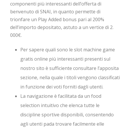
componenti più interessanti dell’offerta di
benvenuto di SNAI, in quanto permette di
trionfare un Play Added bonus pari al 200%
dell’importo depositato, astuto a un vertice di 2.
000€.
Per sapere quali sono le slot machine game
gratis online più interessanti presenti sul
nostro sito è sufficiente consultare l’apposita
sezione, nella quale i titoli vengono classificati
in funzione dei voti forniti dagli utenti.
La navigazione è facilitata da un food
selection intuitivo che elenca tutte le
discipline sportive disponibili, consentendo
agli utenti pada trovare facilmente elle