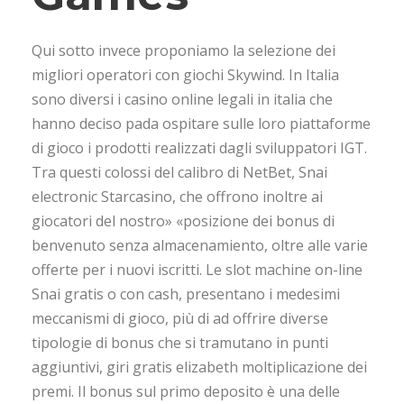
Qui sotto invece proponiamo la selezione dei
migliori operatori con giochi Skywind. In Italia
sono diversi i casino online legali in italia che
hanno deciso pada ospitare sulle loro piattaforme
di gioco i prodotti realizzati dagli sviluppatori IGT.
Tra questi colossi del calibro di NetBet, Snai
electronic Starcasino, che offrono inoltre ai
giocatori del nostro» «posizione dei bonus di
benvenuto senza almacenamiento, oltre alle varie
offerte per i nuovi iscritti. Le slot machine on-line
Snai gratis o con cash, presentano i medesimi
meccanismi di gioco, più di ad offrire diverse
tipologie di bonus che si tramutano in punti
aggiuntivi, giri gratis elizabeth moltiplicazione dei
premi. Il bonus sul primo deposito è una delle