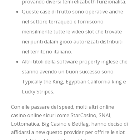
provando diversi temi elizabeth funzionalità.
Queste case di frutto sono operative anche
nel settore terráqueo e forniscono
mensilmente tutte le video slot che trovate
nei punti dalam gioco autorizzati distribuiti
nel territorio italiano.
Altri titoli della software property inglese che
stanno avendo un buon successo sono
Typically the King, Egyptian California king e
Lucky Stripes.
Con elle passare del speed, molti altri online
casino online sicuri come StarCasino, SNAI,
Lottomatica, Big Casino e Betflag, hanno deciso di
affidarsi a new questo provider per offrire le slot