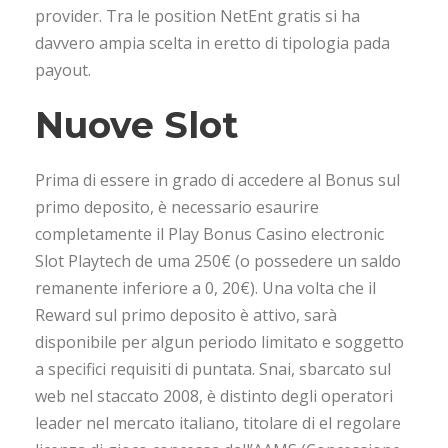
provider. Tra le position NetEnt gratis si ha
davvero ampia scelta in eretto di tipologia pada
payout.
Nuove Slot
Prima di essere in grado di accedere al Bonus sul
primo deposito, è necessario esaurire
completamente il Play Bonus Casino electronic
Slot Playtech de uma 250€ (o possedere un saldo
remanente inferiore a 0, 20€). Una volta che il
Reward sul primo deposito è attivo, sarà
disponibile per algun periodo limitato e soggetto
a specifici requisiti di puntata. Snai, sbarcato sul
web nel staccato 2008, è distinto degli operatori
leader nel mercato italiano, titolare di el regolare