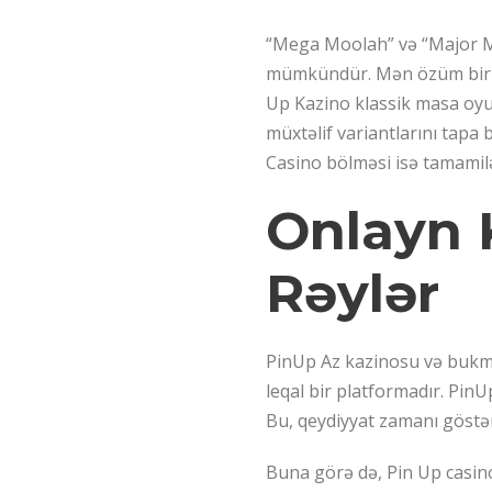
“Mega Moolah” və “Major Mi
mümkündür. Mən özüm bir d
Up Kazino klassik masa oyun
müxtəlif variantlarını tapa
Casino bölməsi isə tamamilə 
Onlayn 
Rəylər
PinUp Az kazinosu və bukme
leqal bir platformadır. Pin
Bu, qeydiyyat zamanı göstəri
Buna görə də, Pin Up casin