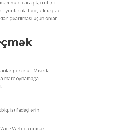
 məmnun olacaq təcrübəli
oyunları ilə tanış olmaq və
dan çıxarılması üçün onlar
Keçmək
işanlar görünür. Misirdə
arla mərc oynamağa
r.
iq, istifadəçilərin
ld Wide Web-də qumar