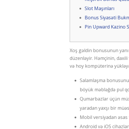
Slot Maşınları
Bonus Siyasəti Buk
Pin Upward Kazino S
Xoş gəldin bonusunun yanı sı
düzenləyir. Həmçinin, daxil
və hoy kompüterinə yükləyə
Salamlaşma bonusunuz
böyük məbləğdə pul qo
Qumarbazlar üçün müxt
yaradan yaxşı bir müəs
Mobil versiyadan əsas 
Android və iOS cihazlar