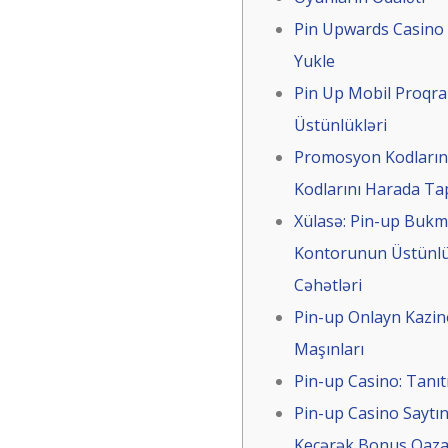
Pin Upwards Casino
Yukle
Pin Up Mobil Proqr
Üstünlükləri
Promosyon Kodların
Kodlarını Harada Tap
Xülasə: Pin-up Buk
Kontorunun Üstünlü
Cəhətləri
Pin-up Onlayn Kazin
Maşınları
Pin-up Casino: Tanı
Pin-up Casino Saytı
Keçərək Bonus Qaza