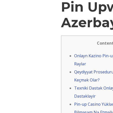
Pin Up
Azerbay
Conten
Onlayn Kazino Pin-
Rəylər
Qeydiyyat Prosedur
Keçmək Olar?
Texniki Dəstək Onl
Dəstəkləyir
Pin-up Casino Yüklə
Bilməsəm Nə Etməli