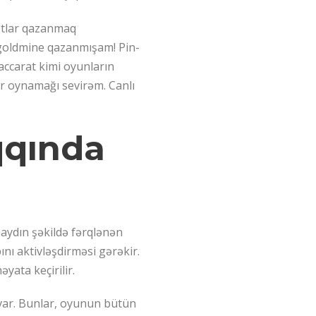
otlar qazanmaq
goldmine qazanmışam! Pin-
accarat kimi oyunların
er oynamağı sevirəm. Canlı
qqında
aydın şəkildə fərqlənən
nı aktivləşdirməsi gərəkir.
yata keçirilir.
var. Bunlar, oyunun bütün