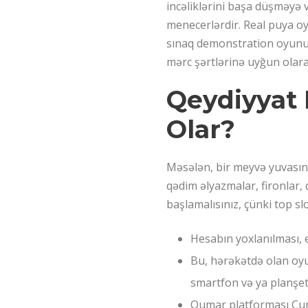
incəliklərini başa düşməy
menecerlərdir. Real puya o
sınaq demonstration oyunund
mərc şərtlərinə uyğun olara
Qeydiyyat
Olar?
Məsələn, bir meyvə yuvasında
qədim əlyazmalar, fironlar,
başlamalısınız, çünki top sl
Hesabın yoxlanılması, e
Bu, hərəkətdə olan oyun
smartfon və ya planşet
Qumar platforması Cur