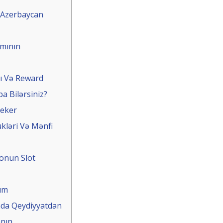
 Azerbaycan
amının
ı Və Reward
a Bilərsiniz?
meker
kləri Və Mənfi
onun Slot
tım
nda Qeydiyyatdan
nın