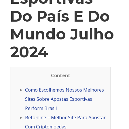
Do País E Do
Mundo Julho
2024
Content
Como Escolhemos Nossos Melhores
Sites Sobre Apostas Esportivas
Perform Brasil
Betonline – Melhor Site Para Apostar
Com Criptomoedas