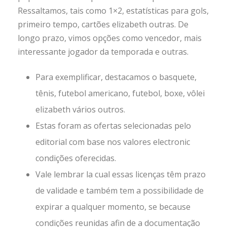
Ressaltamos, tais como 1×2, estatísticas para gols,
primeiro tempo, cartões elizabeth outras. De
longo prazo, vimos opções como vencedor, mais
interessante jogador da temporada e outras.
Para exemplificar, destacamos o basquete,
tênis, futebol americano, futebol, boxe, vôlei
elizabeth vários outros.
Estas foram as ofertas selecionadas pelo
editorial com base nos valores electronic
condições oferecidas.
Vale lembrar la cual essas licenças têm prazo
de validade e também tem a possibilidade de
expirar a qualquer momento, se because
condições reunidas afin de a documentação