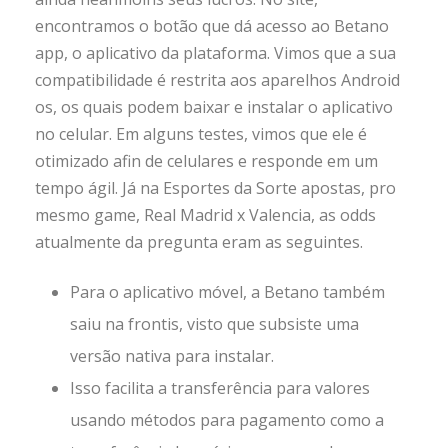
encontramos o botão que dá acesso ao Betano
app, o aplicativo da plataforma. Vimos que a sua
compatibilidade é restrita aos aparelhos Android
os, os quais podem baixar e instalar o aplicativo
no celular. Em alguns testes, vimos que ele é
otimizado afin de celulares e responde em um
tempo ágil. Já na Esportes da Sorte apostas, pro
mesmo game, Real Madrid x Valencia, as odds
atualmente da pregunta eram as seguintes.
Para o aplicativo móvel, a Betano também
saiu na frontis, visto que subsiste uma
versão nativa para instalar.
Isso facilita a transferência para valores
usando métodos para pagamento como a