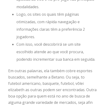
modalidades.
Logo, os sites os quais têm páginas
otimizadas, com rápida navegação e
informações claras têm a preferência 2
jogadores.
Com isso, você descobrirá se um site
escolhido atende ao que você procura,
podendo incrementar sua banca em seguida.
Em outras palavras, ela também cobre esportes
buscados, semelhante a Betano. Ou seja, to
futebol americano, basquete, futebol, vôlei
elizabeth as outras podem ser encontradas. Outra
boa opção para quem está no ano de busca de
alguma grande variedade de mercados, seja afin