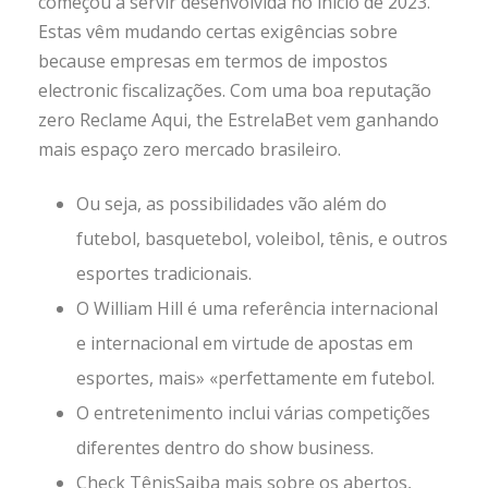
começou a servir desenvolvida no início de 2023.
Estas vêm mudando certas exigências sobre
because empresas em termos de impostos
electronic fiscalizações. Com uma boa reputação
zero Reclame Aqui, the EstrelaBet vem ganhando
mais espaço zero mercado brasileiro.
Ou seja, as possibilidades vão além do
futebol, basquetebol, voleibol, tênis, e outros
esportes tradicionais.
O William Hill é uma referência internacional
e internacional em virtude de apostas em
esportes, mais» «perfettamente em futebol.
O entretenimento inclui várias competições
diferentes dentro do show business.
Check TênisSaiba mais sobre os abertos,