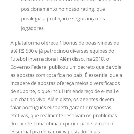
posicionamento no nosso rating, que
privilegia a proteção e segurança dos
jogadores.
A plataforma oferece 1 bônus de boas-vindas de
até R$ 500 e já patrocinou diversas equipes do
futebol internacional. Além disso, na 2018, o
Governo Federal publicou um decreto que da voie
as apostas com cota fixa no país. É essential que a
incapere de apostas ofereça meios diversificados
de suporte, o que inclui um endereço de e-mail e
um chat ao vivo. Além disto, os agentes devem
falar português elizabeth garantir respostas
efetivas, que realmente resolvam os problemas
do cliente. Uma ótima experiência de usuário é
essencial pra deixar o» «apostador mais