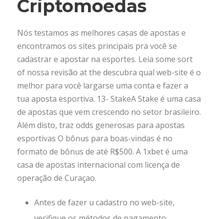
Criptomoedas
Nós testamos as melhores casas de apostas e
encontramos os sites principais pra você se
cadastrar e apostar na esportes. Leia some sort
of nossa revisão at the descubra qual web-site é o
melhor para você largarse uma conta e fazer a
tua aposta esportiva. 13- StakeA Stake é uma casa
de apostas que vem crescendo no setor brasileiro.
Além disto, traz odds generosas para apostas
esportivas O bônus para boas-vindas é no
formato de bônus de até R$500. A 1xbet é uma
casa de apostas internacional com licença de
operação de Curaçao.
Antes de fazer u cadastro no web-site,
verifique os métodos de pagamento