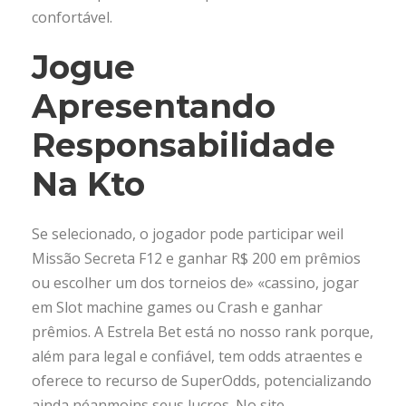
confortável.
Jogue
Apresentando
Responsabilidade
Na Kto
Se selecionado, o jogador pode participar weil
Missão Secreta F12 e ganhar R$ 200 em prêmios
ou escolher um dos torneios de» «cassino, jogar
em Slot machine games ou Crash e ganhar
prêmios. A Estrela Bet está no nosso rank porque,
além para legal e confiável, tem odds atraentes e
oferece to recurso de SuperOdds, potencializando
ainda néanmoins seus lucros. No site,