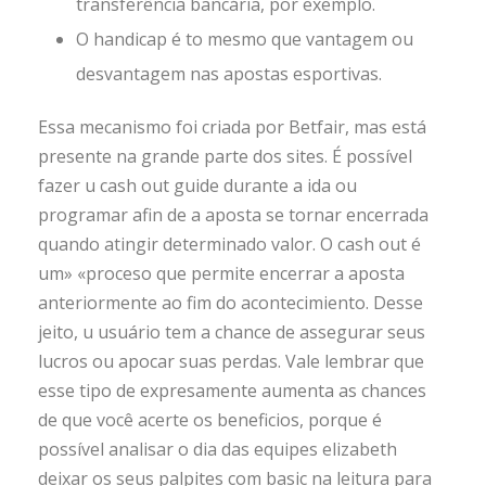
transferência bancária, por exemplo.
O handicap é to mesmo que vantagem ou
desvantagem nas apostas esportivas.
Essa mecanismo foi criada por Betfair, mas está
presente na grande parte dos sites. É possível
fazer u cash out guide durante a ida ou
programar afin de a aposta se tornar encerrada
quando atingir determinado valor. O cash out é
um» «proceso que permite encerrar a aposta
anteriormente ao fim do acontecimiento. Desse
jeito, u usuário tem a chance de assegurar seus
lucros ou apocar suas perdas. Vale lembrar que
esse tipo de expresamente aumenta as chances
de que você acerte os beneficios, porque é
possível analisar o dia das equipes elizabeth
deixar os seus palpites com basic na leitura para