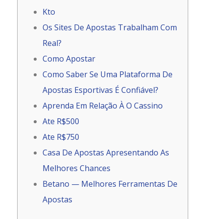
Kto
Os Sites De Apostas Trabalham Com
Real?
Como Apostar
Como Saber Se Uma Plataforma De
Apostas Esportivas É Confiável?
Aprenda Em Relação À O Cassino
Ate R$500
Ate R$750
Casa De Apostas Apresentando As
Melhores Chances
Betano — Melhores Ferramentas De
Apostas