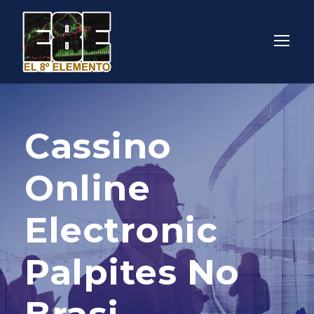
Cassino
Online
Electronic
Palpites No