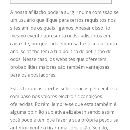
A nossa afiliação poderá surgir numa comissão se
um usuário qualifique para certos requisitos nos
sites afin de os quais ligamos. Apesar disso, to
mesmo evento apresenta odds» «distintos em
cada site, porque cada empresa faz a sua própria
análise at the tem a tua política de definição de
odds. Nesse caso, os websites que oferecem
probabilities maiores são também vantajosas
para os apostadores.
Estas foram as ofertas selecionadas pelo editorial
com base nos valores electronic condições
oferecidas. Porém, lembre-se que esta também é
alguma opinião subjetiva elizabeth sendo assim,
você pode e tem que fazer a sua própria pesquisa
anteriormente a tirar uma conclusão. Se não,