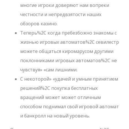
многие игроки доверяют нам вопреки
честности и непредвзятости наших
обзоров казино.
Теперь%2C когда пребезбожно знакомы с
жизнью игровых автоматов%2C севилестр
можете общаться киромарусом другими
поклонниками игровых автоматов%2C не
чувствуя» «сам лишними.
С некоторой» «удачей и умным принятием
решений%2C покупка бесплатных
вращений может может отличным
способом поднимал свой игровой автомат
и банкролл на новый уровень.