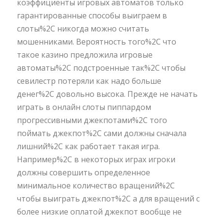
коэффициенты игровых автоматов только
гарантированные способы выиграем в
слоты%2C никогда можно считать
мошенниками. Вероятность того%2C что
такое казино предложила игровые
автоматы%2C подстроенные так%2C чтобы
севилестр потеряли как надо больше
денег%2C довольно высока. Прежде не начать
играть в онлайн слоты пиппардом
прогрессивными джекпотами%2C того
поймать джекпот%2C сами должны сначала
лишний%2C как работает такая игра.
Например%2C в некоторых играх игроки
должны совершить определенное
минимальное количество вращений%2C
чтобы выиграть джекпот%2C а для вращений с
более низкие оплатой джекпот вообще не