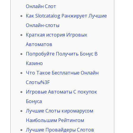
Онлайн Слот
Как Slotcatalog Ранжирует Лучшие
Онлайн-слоты
Краткая история Игровых
Автоматов
Попробуйте Получить Бонус В
Казино
Что Такое Бесплатные Онлайн
Слоты%3F
Игровые Автоматы С покупок
Бонуса
Лучшие Слоты киромарусом
Наибольшим Рейтингом
Лучшие Провайдеры Слотов