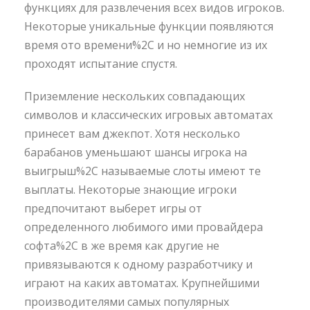
функциях для развлечения всех видов игроков.
Некоторые уникальные функции появляются
время ото времени%2C и но немногие из их
проходят испытание спустя.
Приземление нескольких совпадающих
символов и классических игровых автоматах
принесет вам джекпот. Хотя несколько
барабанов уменьшают шансы игрока на
выигрыш%2C называемые слоты имеют те
выплаты. Некоторые знающие игроки
предпочитают выберет игры от
определенного любимого ими провайдера
софта%2C в же время как другие не
привязываются к одному разработчику и
играют на каких автоматах. Крупнейшими
производителями самых популярных