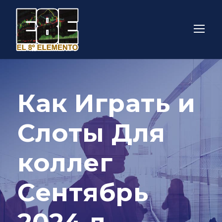
Как Играть и
Слоты Для
коллег
Сентябрь