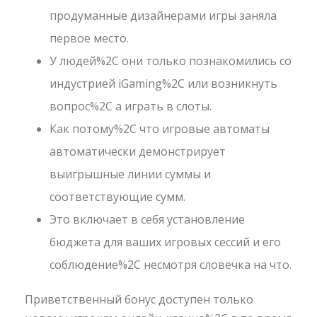
продуманные дизайнерами игры заняла
первое место.
У людей%2C они только познакомились со
индустрией iGaming%2C или возникнуть
вопрос%2C а играть в слоты.
Как потому%2C что игровые автоматы
автоматически демонстрирует
выигрышные линии суммы и
соответствующие сумм.
Это включает в себя установление
бюджета для ваших игровых сессий и его
соблюдение%2C несмотря словечка на что.
Приветственный бонус доступен только