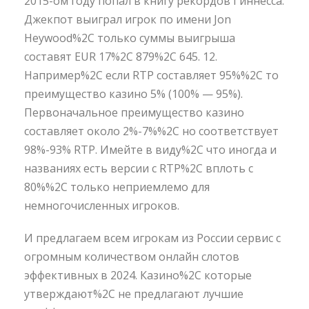
2015-ом году попал в книгу рекордов Гиннесса.
Джекпот выиграл игрок по имени Jon
Heywood%2C только суммы выигрыша
составят EUR 17%2C 879%2C 645. 12.
Например%2C если RTP составляет 95%%2C то
преимущество казино 5% (100% — 95%).
Первоначальное преимущество казино
составляет около 2%-7%%2C но соответствует
98%-93% RTP. Имейте в виду%2C что иногда и
названиях есть версии с RTP%2C вплоть с
80%%2C только неприемлемо для
немногочисленных игроков.
И предлагаем всем игрокам из России сервис с
огромным количеством онлайн слотов
эффективных в 2024. Казино%2C которые
утверждают%2C не предлагают лучшие