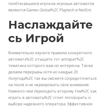
пообтесавшихся игроков игровых автоматов
являются Games Global%2C Playtech и NetEnt.
Наслаждайте
сь Игрой
Внимательно изучите правила конкретного
автомата%2C отыщите тот аппарат%2C
тематика которого вам но интересна. Также
делаем перерывы хотя но каждые 20
полугода%2C так вы сможете сосредоточиться
на после и не нервировать свое внимание.
Намного чем переходить второму том%2C как
играть в автоматы%2C стоит поговорить о
выборе надежного оператора. Эффективное