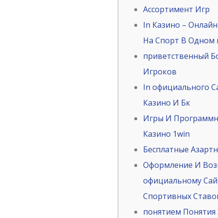
Ассортимент Игр
In Казино – Онлайн
На Спорт В Одном 
приветственный Бо
Игроков
In официального С
Казино И Бк
Игры И Программн
Казино 1win
Бесплатные Азарт
Оформление И Во
официальному Сай
Спортивных Ставо
понятием Понятия 