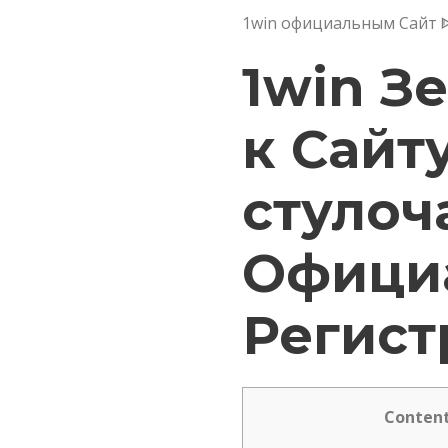
1win официальным Сайт ᐈ
1win З
к Сайт
стулоч
Офици
Регист
Conten