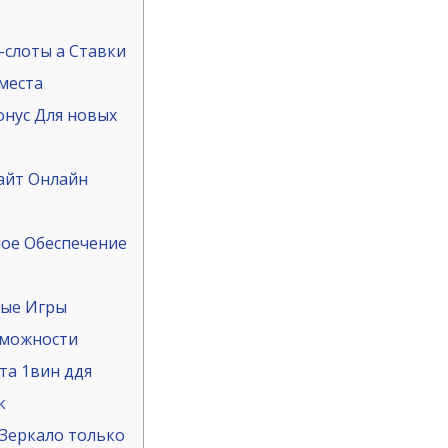
-слоты а Ставки
места
нус Для новых
айт Онлайн
ое Обеспечение
ные Игры
зможности
та 1вин ддя
к
Зеркало только