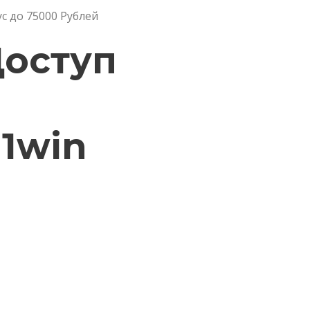
с до 75000 Рублей
Доступ
 1win