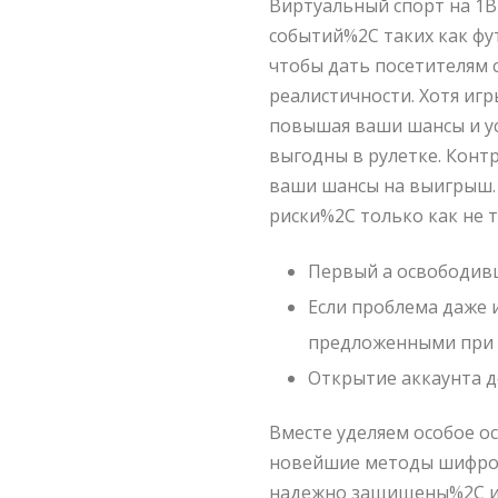
Виртуальный спорт на 1
событий%2C таких как фу
чтобы дать посетителям
реалистичности. Хотя иг
повышая ваши шансы и ус
выгодны в рулетке. Конт
ваши шансы на выигрыш. 
риски%2C только как не т
Первый а освободивш
Если проблема даже
предложенными при 
Открытие аккаунта до
Вместе уделяем особое о
новейшие методы шифров
надежно защищены%2C и 